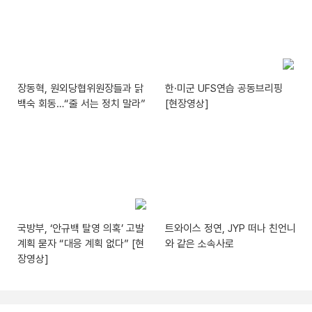
장동혁, 원외당협위원장들과 닭
한·미군 UFS연습 공동브리핑
백숙 회동…“줄 서는 정치 말라”
[현장영상]
국방부, ‘안규백 탈영 의혹’ 고발
트와이스 정연, JYP 떠나 친언니
계획 묻자 “대응 계획 없다” [현
와 같은 소속사로
장영상]