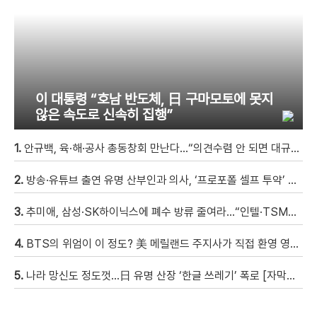
이 대통령 “호남 반도체, 日 구마모토에 못지
않은 속도로 신속히 집행”
1.
안규백, 육·해·공사 총동창회 만난다…“의견수렴 안 되면 대규모 집회”
2.
방송·유튜브 출연 유명 산부인과 의사, ‘프로포폴 셀프 투약’ 체포
3.
추미애, 삼성·SK하이닉스에 폐수 방류 줄여라…“인텔·TSMC와 정반대”
4.
BTS의 위엄이 이 정도? 美 메릴랜드 주지사가 직접 환영 영상 남겨 “BTS는 세계를 하나로 모았다”
5.
나라 망신도 정도껏…日 유명 산장 ‘한글 쓰레기’ 폭로 [자막뉴스]