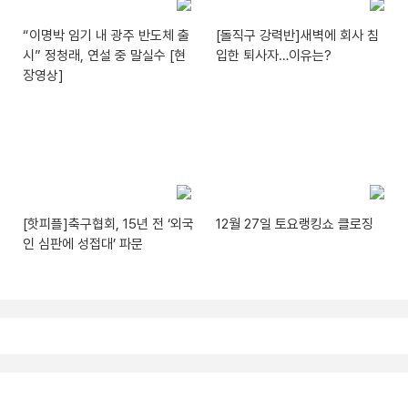
“이명박 임기 내 광주 반도체 출
[돌직구 강력반]새벽에 회사 침
시” 정청래, 연설 중 말실수 [현
입한 퇴사자…이유는?
장영상]
[핫피플]축구협회, 15년 전 ‘외국
12월 27일 토요랭킹쇼 클로징
인 심판에 성접대’ 파문