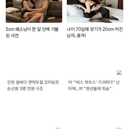
인천 앞바다 연락두절 모터보트
야 “‘버스 하우스’ 기괴하다” 난
승선원 3명 전원 구조
타에…여 “청년들에 죄송”