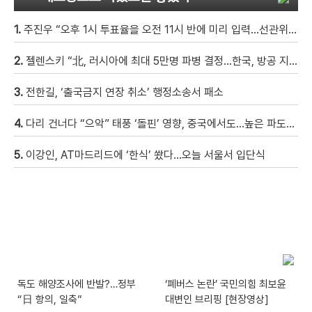
1.
주진우 “오후 1시 투표율을 오전 11시 반에 미리 입력…선관위 ‘타임머신 조작‘” [현장영상]
2.
젤렌스키 “北, 러시아에 최대 5만명 파병 결정…한국, 방공 지원해달라”
3.
전한길, ‘출국금지 연장 취소’ 행정소송서 패소
4.
다리 건너다 “으악” 태풍 ‘돌핀’ 영향, 중국에서도…높은 파도에 휩쓸려 9세 아이 실종 [현장영상]
5.
이강인, AT마드리드에 ‘한식’ 쐈다…오늘 서울서 입단식
독도 해양조사에 반발?…정부
‘폐버스 논란’ 국민의힘 최보윤
“日 항의, 일축”
대변인 브리핑 [현장영상]