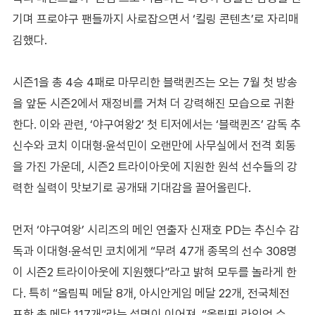
기며 프로야구 팬들까지 사로잡으면서 ‘킬링 콘텐츠’로 자리매
김했다.
시즌1을 총 4승 4패로 마무리한 블랙퀸즈는 오는 7월 첫 방송
을 앞둔 시즌2에서 재정비를 거쳐 더 강력해진 모습으로 귀환
한다. 이와 관련, ‘야구여왕2’ 첫 티저에서는 ‘블랙퀸즈’ 감독 추
신수와 코치 이대형·윤석민이 오랜만에 사무실에서 전격 회동
을 가진 가운데, 시즌2 트라이아웃에 지원한 원석 선수들의 강
력한 실력이 맛보기로 공개돼 기대감을 끌어올린다.
먼저 ‘야구여왕’ 시리즈의 메인 연출자 신재호 PD는 추신수 감
독과 이대형·윤석민 코치에게 “무려 47개 종목의 선수 308명
이 시즌2 트라이아웃에 지원했다”라고 밝혀 모두를 놀라게 한
다. 특히 “올림픽 메달 8개, 아시안게임 메달 22개, 전국체전
포함 총 메달 117개”라는 설명이 이어져, “올림픽 라인업 수