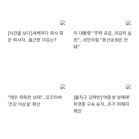
[사건을 보다]새벽마다 회사 찾
이 대통령 “주택 공급, 과감히 실
은 퇴사자…출근한 이유는?
천”…국민의힘 “용산공원은 안
돼”
“매우 위독한 상태”…모즈타바
[돌직구 강력반]‘여중생 성매매’
‘건강 이상설’ 확산
최영중 구속 송치…추가 피해자
확인