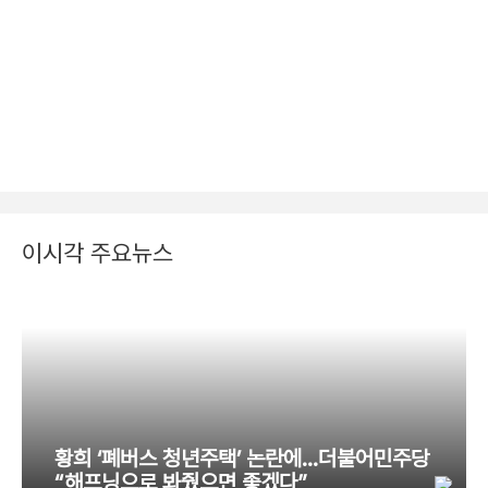
이시각 주요뉴스
황희 ‘폐버스 청년주택’ 논란에…더불어민주당
“해프닝으로 봐줬으면 좋겠다”