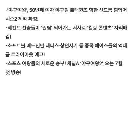
-‘야구여왕’, 50번째 여자 야구팀 블랙퀸즈 향한 신드롬 힘입어
시즌2 제작 확정!
-레전드 선출들이 ‘원팀’ 되어가는 서사로 ‘킬링 콘텐츠’ 자리매
김!
-소프트볼·배드민턴·테니스·창던지기 등 종목 에이스들의 역대
급 트라이아웃 예고!
-스포츠 여왕들의 새로운 승부! 채널A ‘야구여왕2’, 오는 7월
첫 방송!