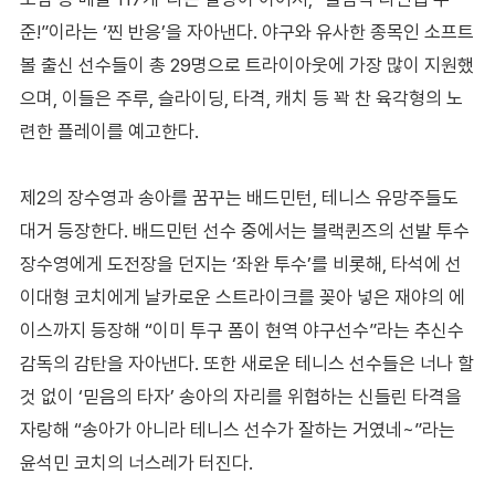
준!”이라는 ‘찐 반응’을 자아낸다. 야구와 유사한 종목인 소프트
볼 출신 선수들이 총 29명으로 트라이아웃에 가장 많이 지원했
으며, 이들은 주루, 슬라이딩, 타격, 캐치 등 꽉 찬 육각형의 노
련한 플레이를 예고한다.
제2의 장수영과 송아를 꿈꾸는 배드민턴, 테니스 유망주들도
대거 등장한다. 배드민턴 선수 중에서는 블랙퀸즈의 선발 투수
장수영에게 도전장을 던지는 ‘좌완 투수’를 비롯해, 타석에 선
이대형 코치에게 날카로운 스트라이크를 꽂아 넣은 재야의 에
이스까지 등장해 “이미 투구 폼이 현역 야구선수”라는 추신수
감독의 감탄을 자아낸다. 또한 새로운 테니스 선수들은 너나 할
것 없이 ‘믿음의 타자’ 송아의 자리를 위협하는 신들린 타격을
자랑해 “송아가 아니라 테니스 선수가 잘하는 거였네~”라는
윤석민 코치의 너스레가 터진다.