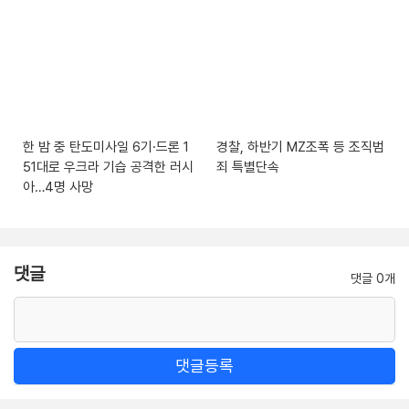
한 밤 중 탄도미사일 6기·드론 1
경찰, 하반기 MZ조폭 등 조직범
51대로 우크라 기습 공격한 러시
죄 특별단속
아…4명 사망
댓글
댓글 0개
댓글등록