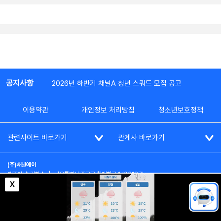
공지사항
2026년 하반기 채널A 청년 스쿼드 모집 공고
이용약관
개인정보 처리방침
청소년보호정책
관련사이트 바로가기
관계사 바로가기
(주)채널에이
대표이사: 김차수
|
서울특별시 종로구 청계천로 1 (03187)
부가통신사업신고: 022357호
|
사업자등록번호: 101-86-62787
X
대표전화: (02)2020-3114
|
시청자상담실: (02)2020-3100
통신판매업신고: 제2012-서울종로-0195호
COPYRIGHT(c) SINCE 2023,
CHANNEL A
ALL RIGHTS RESERVED.