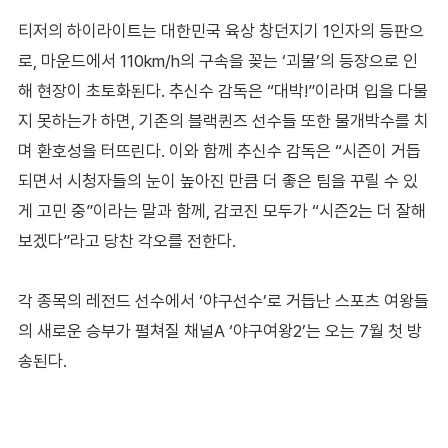
티저의 하이라이트는 대한민국 육상 창던지기 1인자의 등판으
로, 마운드에서 110km/h의 구속을 꽂는 ‘괴물’의 등장으로 인
해 현장이 초토화된다. 추신수 감독은 “대박!”이라며 입을 다물
지 못하는가 하면, 기존의 블랙퀸즈 선수들 또한 물개박수를 치
며 환호성을 터뜨린다. 이와 함께 추신수 감독은 “시즌이 거듭
되면서 시청자들의 눈이 높아진 만큼 더 좋은 팀을 꾸릴 수 있
게 고민 중”이라는 말과 함께, 감코진 모두가 “시즌2는 더 잘해
보겠다”라고 당찬 각오를 전한다.
각 종목의 레전드 선수에서 ‘야구선수’로 거듭난 스포츠 여왕들
의 새로운 승부가 펼쳐질 채널A ‘야구여왕2’는 오는 7월 첫 방
송된다.