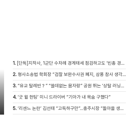
1.
[단독]지작사, 1군단 수차례 경계태세 점검하고도 ‘빈총 경계’ 몰랐다
2.
형사소송법 학회장 “검찰 보완수사권 폐지, 삼풍 참사 생각 난다” [현장영상]
3.
“유교 탈레반？” “쓸데없는 몸자랑” 공원 뛰는 ‘상탈 러닝족’ 갑론을박 [자막뉴스]
4.
‘굿 윌 헌팅’ 미니 드라이버 “기아가 내 목숨 구했다”
5.
‘리센느 논란’ 김선태 “고독하구만”…충주시장 “돌아올 생각은?”