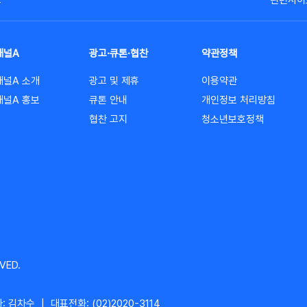
고
관련사이
채널A
광고·큐톤·협찬
약관정책
채널A 소개
광고 및 제휴
이용약관
채널A 홍보
큐톤 안내
개인정보 처리방침
협찬 고지
청소년보호정책
VED.
: 김차수
|
대표전화: (02)2020-3114