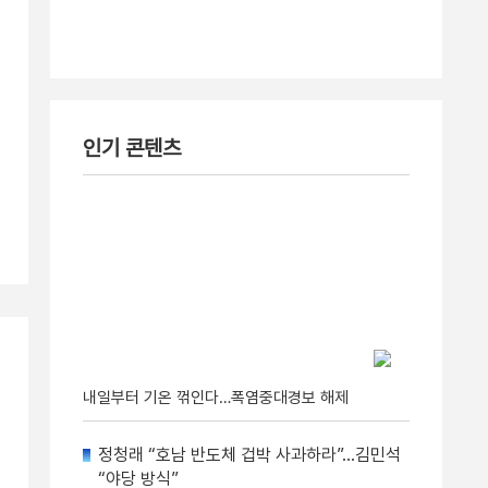
인기 콘텐츠
내일부터 기온 꺾인다…폭염중대경보 해제
정청래 “호남 반도체 겁박 사과하라”…김민석
“야당 방식”