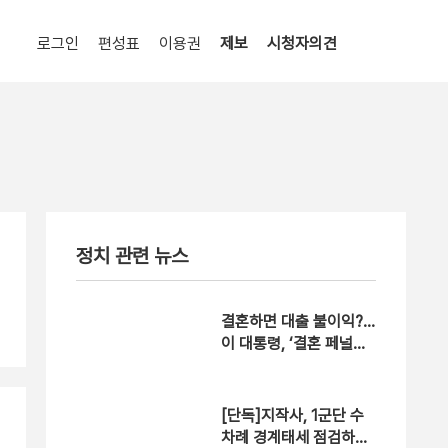
로그인
편성표
이용권
제보
시청자의견
정치 관련 뉴스
결혼하면 대출 불이익?…
이 대통령, ‘결혼 페널티
22개’ 개선 지시
[단독]지작사, 1군단 수
차례 경계태세 점검하고