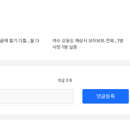
 끝에 흉기 다툼…둘 다
여수 오동도 해상서 모터보트 전복…1명
사망·1명 실종
댓글 0개
댓글등록