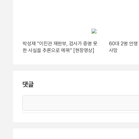
박성재 “이진관 재판부, 검사가 증명 못
60대 2명 언쟁
한 사실을 추론으로 메꿔” [현장영상]
사망
댓글