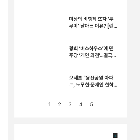
도 ‘빈총 경계’ 몰랐다
미상의 비행체 뜨자 ‘두
루미’ 날아든 이유? [런
치정치]
황희 ‘버스하우스’에 민
주당 ‘개인 의견’…결국
게시글 삭제 [자막뉴스]
오세훈 “용산공원 아파
트, 노무현·문재인 철학
뒤집는 것”
1
2
3
4
5