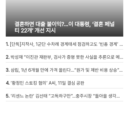
결혼하면 대출 불이익?…이 대통령, ‘결혼 페널
티 22개’ 개선 지시
1.
[단독]지작사, 1군단 수차례 경계태세 점검하고도 ‘빈총 경계’ 몰랐다
2.
박성재 “이진관 재판부, 검사가 증명 못한 사실을 추론으로 메꿔” [현장영상]
3.
삼립, 1년 6개월 만에 가격 올린다…“원가 및 제반 비용 상승” [자막뉴스]
4.
‘황정민 스토킹 혐의’ A씨, 11일 결심 공판
5.
‘리센느 논란’ 김선태 “고독하구만”…충주시장 “돌아올 생각은?”