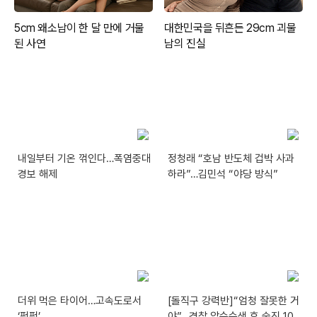
내일부터 기온 꺾인다…폭염중대
정청래 “호남 반도체 겁박 사과
경보 해제
하라”…김민석 “야당 방식”
더위 먹은 타이어…고속도로서
[돌직구 강력반]“엄청 잘못한 거
‘펑펑’
야”…경찰 압수수색 후 숨진 10