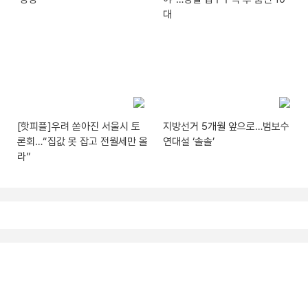
대
[핫피플]우려 쏟아진 서울시 토
지방선거 5개월 앞으로…범보수
론회…“집값 못 잡고 전월세만 올
연대설 ‘솔솔’
라”