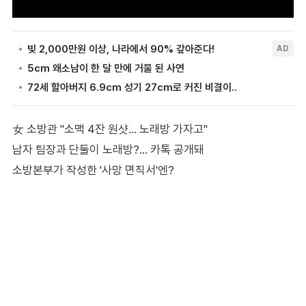
女 소방관 "소맥 4잔 원샷… 노래방 가자고"
남자 팀장과 단둘이 노래방?… 카톡 공개돼
소방본부가 작성한 '사망 면직서'엔?