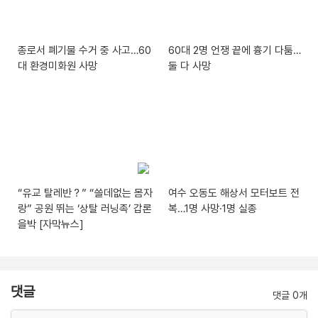
종로서 폐기물 수거 중 사고…60
60대 2명 언쟁 끝에 흉기 다툼…
대 환경미화원 사망
둘 다 사망
“유교 탈레반？” “쓸데없는 몸자
여수 오동도 해상서 모터보트 전
랑” 공원 뛰는 ‘상탈 러닝족’ 갑론
복…1명 사망·1명 실종
을박 [자막뉴스]
댓글
댓글 0개