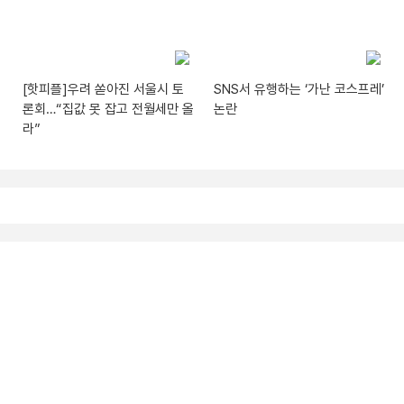
[핫피플]우려 쏟아진 서울시 토
SNS서 유행하는 ‘가난 코스프레’
론회…“집값 못 잡고 전월세만 올
논란
라”