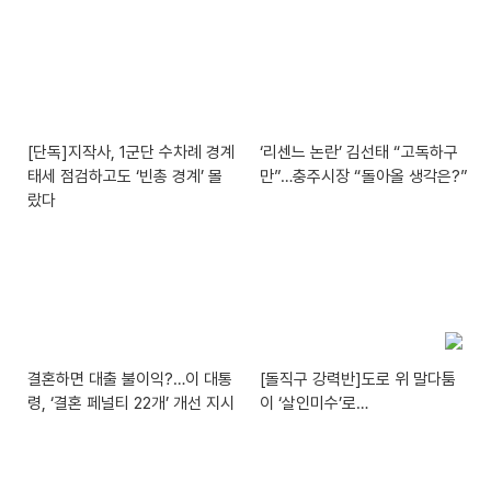
[단독]지작사, 1군단 수차례 경계
‘리센느 논란’ 김선태 “고독하구
태세 점검하고도 ‘빈총 경계’ 몰
만”…충주시장 “돌아올 생각은?”
랐다
결혼하면 대출 불이익?…이 대통
[돌직구 강력반]도로 위 말다툼
령, ‘결혼 페널티 22개’ 개선 지시
이 ‘살인미수’로…