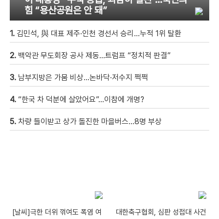
힘 “용산공원은 안 돼”
1.
김민석, 與 대표 제주·인천 경선서 승리…누적 1위 탈환
2.
백악관 무도회장 공사 제동…트럼프 “정치적 판결”
3.
남부지방은 가뭄 비상…논바닥·저수지 쩍쩍
4.
“한국 차 덕분에 살았어요”…이참에 개명?
5.
차량 들이받고 상가 돌진한 마을버스…8명 부상
[날씨]극한 더위 꺾여도 폭염 여
대한축구협회, 심판 성접대 사건