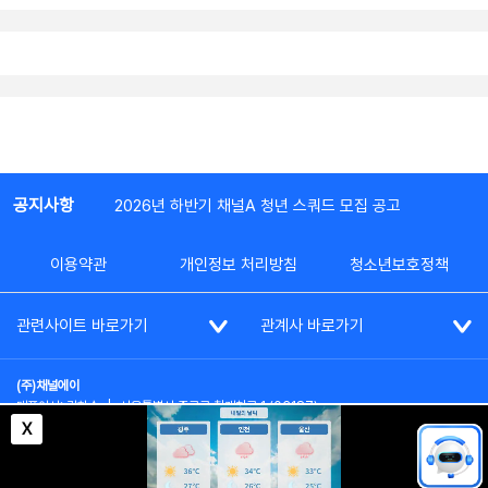
공지사항
2026년 하반기 채널A 청년 스쿼드 모집 공고
이용약관
개인정보 처리방침
청소년보호정책
관련사이트 바로가기
관계사 바로가기
(주)채널에이
대표이사: 김차수
|
서울특별시 종로구 청계천로 1 (03187)
부가통신사업신고: 022357호
|
사업자등록번호: 101-86-62787
X
대표전화: (02)2020-3114
|
시청자상담실: (02)2020-3100
통신판매업신고: 제2012-서울종로-0195호