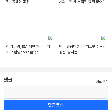
전…동해안 폭우
사과…“현재 부적절 행위 없어”
이 대통령, ISA 개편 재검토 지
민주 전당대회 2주차…첫 수도권
시…“환영” vs “졸속”
경선, 승자는?
댓글
댓글 0개
댓글등록