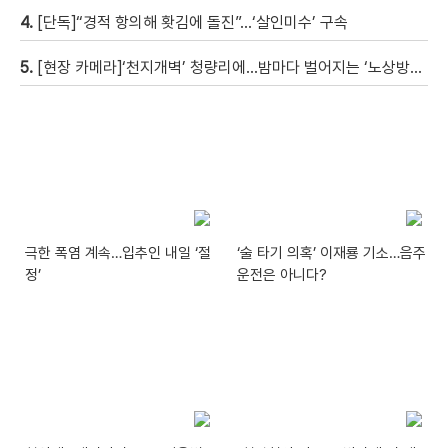
4.
[단독]“경적 항의해 홧김에 돌진”…‘살인미수’ 구속
5.
[현장 카메라]‘천지개벽’ 청량리에…밤마다 벌어지는 ‘노상방뇨 전쟁’
극한 폭염 계속…입추인 내일 ‘절
‘술 타기 의혹’ 이재룡 기소…음주
정’
운전은 아니다?