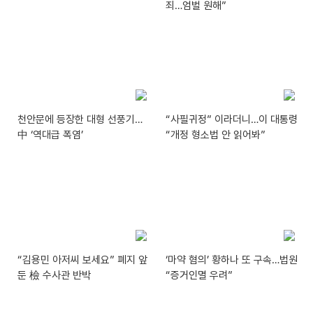
죄…엄벌 원해”
천안문에 등장한 대형 선풍기…
“사필귀정” 이라더니…이 대통령
中 ‘역대급 폭염’
“개정 형소법 안 읽어봐”
“김용민 아저씨 보세요” 폐지 앞
‘마약 혐의’ 황하나 또 구속…법원
둔 檢 수사관 반박
“증거인멸 우려”