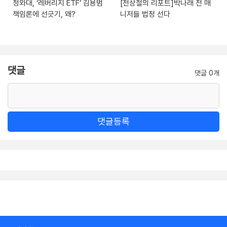
청와대, ‘레버리지 ETF’ 김용범
[천상철의 리포트]박나래 전 매
책임론에 선긋기, 왜?
니저들 법정 선다
댓글
댓글 0개
댓글등록