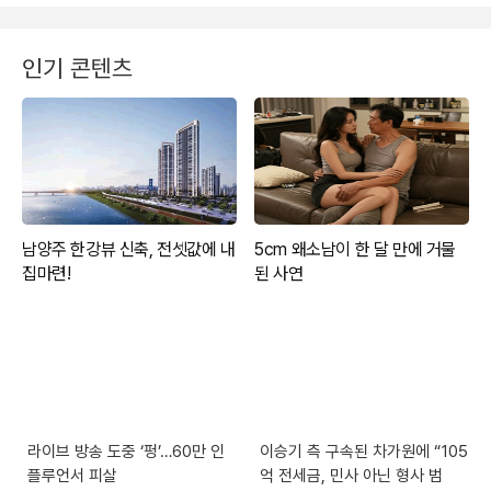
인기 콘텐츠
라이브 방송 도중 ‘펑’…60만 인
이승기 측 구속된 차가원에 “105
플루언서 피살
억 전세금, 민사 아닌 형사 범