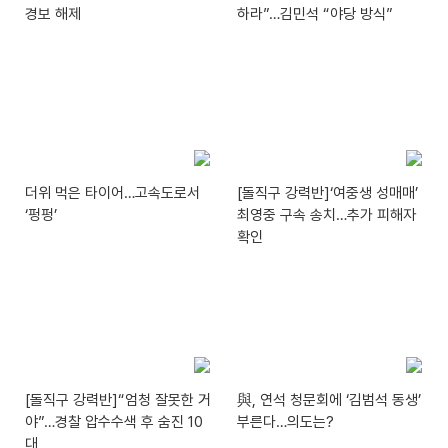
경보 해제
하라”…김민석 “야당 방식”
더위 먹은 타이어…고속도로서
[돌직구 강력반]‘여중생 성매매’
‘펑펑’
최영중 구속 송치…추가 피해자
확인
[돌직구 강력반]“엄청 잘못한 거
與, 연석 청문회에 ‘김범석 동생’
야”…경찰 압수수색 후 숨진 10
부른다…의도는?
대