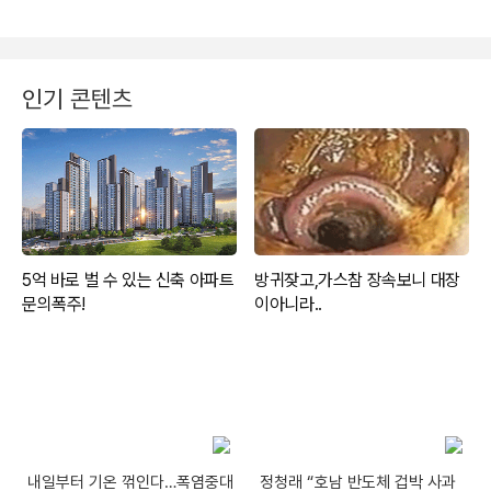
인기 콘텐츠
내일부터 기온 꺾인다…폭염중대
정청래 “호남 반도체 겁박 사과