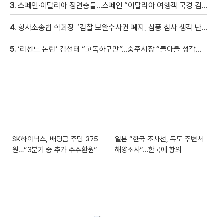
3.
스페인·이탈리아 정면충돌…스페인 “이탈리아 여행객 국경 검문할 것”
4.
형사소송법 학회장 “검찰 보완수사권 폐지, 삼풍 참사 생각 난다” [현장영상]
5.
‘리센느 논란’ 김선태 “고독하구만”…충주시장 “돌아올 생각은?”
SK하이닉스, 배당금 주당 375
일본 “한국 조사선, 독도 주변서
원…“3분기 중 추가 주주환원”
해양조사”…한국에 항의