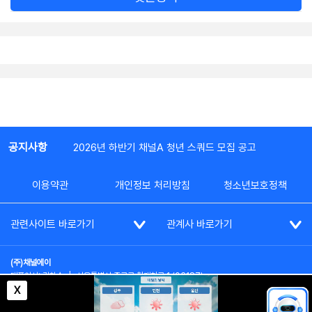
공지사항
2026년 하반기 채널A 청년 스쿼드 모집 공고
이용약관
개인정보 처리방침
청소년보호정책
관련사이트 바로가기
관계사 바로가기
(주)채널에이
대표이사: 김차수
|
서울특별시 종로구 청계천로 1 (03187)
부가통신사업신고: 022357호
|
사업자등록번호: 101-86-62787
X
대표전화: (02)2020-3114
|
시청자상담실: (02)2020-3100