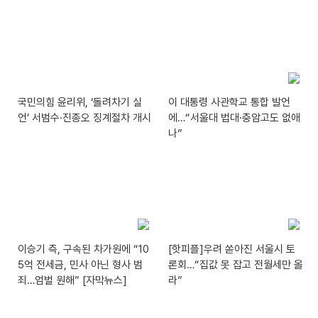
국민의힘 윤리위, ‘돌려차기 실
이 대통령 사관학교 통합 발언
언’ 서범수·진종오 징계절차 개시
에…“서울대 법대·충암고도 없애
나”
이승기 측, 구속된 차가원에 “10
[핫피플]우려 쏟아진 서울시 토
5억 전세금, 민사 아닌 형사 범
론회…“집값 못 잡고 전월세만 올
죄…엄벌 원해” [자막뉴스]
라”