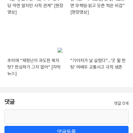
당 악연 알지만 사적 관계” [현장
면 무책임·읽고 모른 척은 비겁”
영상]
[현장영상]
추미애 “재정난이 과도한 복지
“기아차가 날 살렸다”…‘굿 윌 헌
탓? 한심하기 그지 없어” [자막
팅’ 여배우 교통사고 극적 생존
뉴스]
댓글
댓글 0개
댓글등록