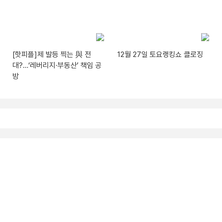
[핫피플]제 발등 찍는 與 전
12월 27일 토요랭킹쇼 클로징
대?…‘레버리지·부동산’ 책임 공
방