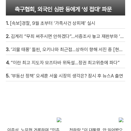
축구협회, 외국인 심판 등에게 ‘성 접대’ 파문
1.
[속보]경찰, 9월 초부터 ‘가족사건 상피제’ 실시
2.
김계리 “무죄 써주시면 안하겠다”…서증조사 놓고 재판부와 ‘신경전’ [현장영상]
3.
‘괴물 태풍’ 돌핀, 오키나와 최근접…상하이 향해 서진 중 [현장영상]
4.
“이란 최고 지도자 모즈타바 위독설…정권 최고위층에 파다”
5.
‘부동산 정책’ 오세훈 서울 시장의 생각은? 잠시 후 뉴스A 출연
이준석, 노무현 거론하며 “민주
천하람 “이 대통령, 안 읽어봤으