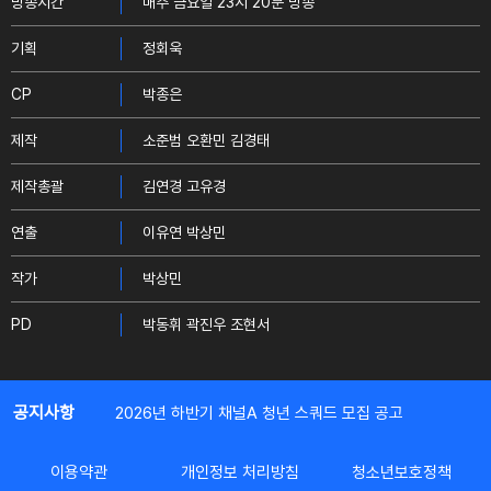
방송시간
매주 금요일 23시 20분 방송
기획
정회욱
CP
박종은
제작
소준범 오환민 김경태
제작총괄
김연경 고유경
연출
이유연 박상민
작가
박상민
PD
박동휘 곽진우 조현서
공지사항
2026년 하반기 채널A 청년 스쿼드 모집 공고
이용약관
개인정보 처리방침
청소년보호정책