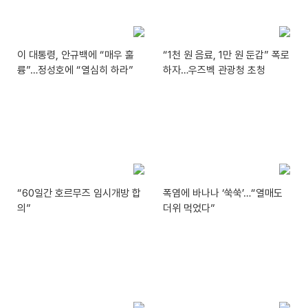
이 대통령, 안규백에 “매우 훌
“1천 원 음료, 1만 원 둔갑” 폭로
륭”…정성호에 “열심히 하라”
하자…우즈벡 관광청 초청
“60일간 호르무즈 임시개방 합
폭염에 바나나 ‘쑥쑥’…“열매도
의”
더위 먹었다”