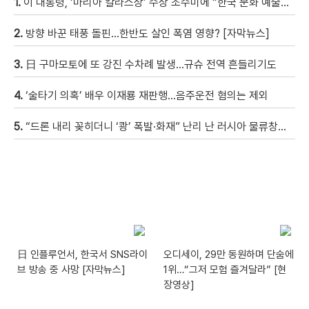
1.
이 대통령, ‘마리아 칼라스상’ 수상 조수미에 “한국 문화 예술의 새로운 이정표 세웠다”
2.
방향 바꾼 태풍 돌핀…한반도 살인 폭염 영향? [자막뉴스]
3.
日 구마모토에 또 강진 수차례 발생…규슈 전역 흔들리기도
4.
‘술타기 의혹’ 배우 이재룡 재판행…음주운전 혐의는 제외
5.
“드론 내리 꽂히더니 ‘쾅’ 폭발·화재” 난리 난 러시아 물류창고…우크라이나, 박살날 때까지 공습한다? [현장영상]
日 인플루언서, 한국서 SNS라이
오디세이, 29만 동원하며 단숨에
브 방송 중 사망 [자막뉴스]
1위…“그저 모험 즐겨달라” [현
장영상]