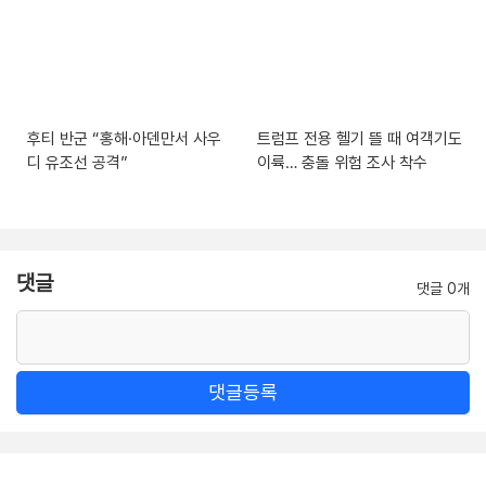
후티 반군 “홍해·아덴만서 사우
트럼프 전용 헬기 뜰 때 여객기도
디 유조선 공격”
이륙… 충돌 위험 조사 착수
댓글
댓글 0개
댓글등록