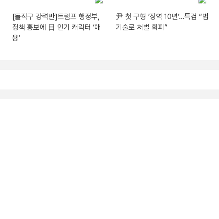
[돌직구 강력반]트럼프 행정부,
尹 첫 구형 ‘징역 10년’…특검 “법
정책 홍보에 日 인기 캐릭터 ‘애
기술로 처벌 회피”
용’