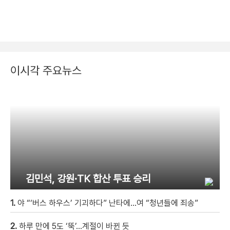
이시각 주요뉴스
김민석, 강원·TK 합산 투표 승리
1.
야 “‘버스 하우스’ 기괴하다” 난타에…여 “청년들에 죄송”
2.
하루 만에 5도 ‘뚝’…계절이 바뀐 듯