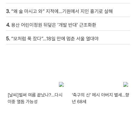
3.
“왜 술 마시고 와” 지적에…기원에서 지인 흉기로 살해
4.
용산 어린이정원 뒤덮은 ‘개발 반대’ 근조화환
5.
“모처럼 푹 잤다”…18일 만에 멈춘 서울 열대야
[날씨]벌써 여름 끝났나?…다시
‘축구의 신’ 메시 아버지 별세…향
이중 열돔 가능성
년 68세