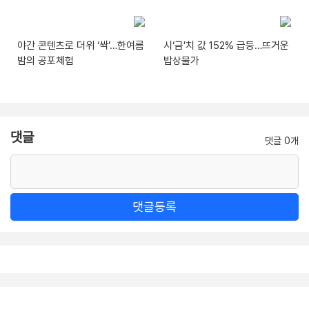
야간 콘텐츠로 더위 ‘싹’…한여름
시‘금’치 값 152% 급등…뜨거운
밤의 공포체험
밥상물가
댓글
댓글 0개
댓글등록