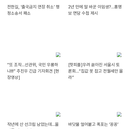
전한길, ‘출국금지 연장 취소’ 행
2년 만에 말 바꾼 이임생?…홍명
정소송서 패소
보 면담 수첩 제시
“또 조작…선관위, 국민 우롱하
[핫피플]우려 쏟아진 서울시 토
냐!!!” 주진우 긴급 기자회견 [현
론회…“집값 못 잡고 전월세만 올
장영상]
라”
작년에 산 선크림 남았는데…올
바닷물 얼어붙고 폭포는 ‘꽁꽁’