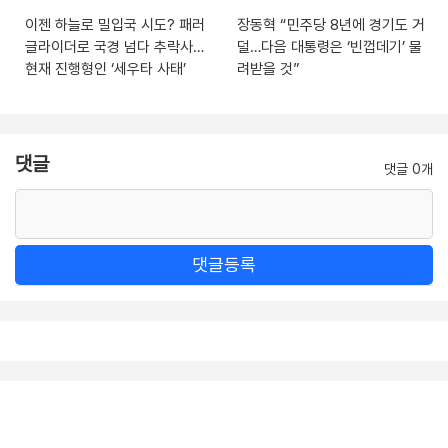
이젠 하늘로 밀입국 시도? 패러
장동혁 “민주당 8년에 경기도 거
글라이더로 국경 넘다 추락사…
덜…다음 대통령은 ‘빈껍데기’ 물
현재 진행형인 ‘세우타 사태’
려받을 것”
댓글
댓글 0개
댓글등록