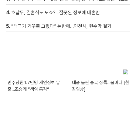
4.
호날두, 결혼식도 노쇼?…잘못된 정보에 대혼란
5.
“태극기 거꾸로 그렸다” 논란에…인천시, 현수막 철거
민주당원 1.7만명 개인정보 유
태풍 돌핀 중국 상륙…물바다 [현
출…조승래 “책임 통감”
장영상]