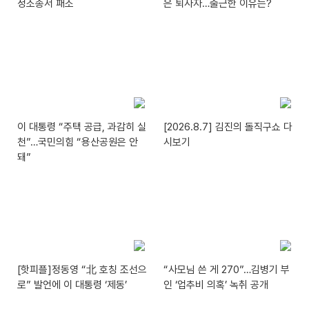
정소송서 패소
은 퇴사자…출근한 이유는?
이 대통령 “주택 공급, 과감히 실
[2026.8.7] 김진의 돌직구쇼 다
천”…국민의힘 “용산공원은 안
시보기
돼”
[핫피플]정동영 “北 호칭 조선으
“사모님 쓴 게 270”…김병기 부
로” 발언에 이 대통령 ‘제동’
인 ‘업추비 의혹’ 녹취 공개