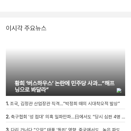
이시각 주요뉴스
황희 ‘버스하우스’ 논란에 민주당 사과…“해프
닝으로 봐달라”
1.
조국, 김정관 산업장관 직격…“박정희 때의 시대착오적 발상”
2.
축구협회 ‘성 접대’ 의혹 일파만파…日에서도 “당시 심판 4명 조사 착수”
3.
다리 건너다 “으악” 태풍 ‘돌핀’ 영향, 중국에서도…높은 파도에 휩쓸려 9세 아이 실종 [현장영상]