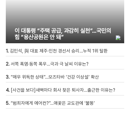
이 대통령 “주택 공급, 과감히 실천”…국민의
힘 “용산공원은 안 돼”
1.
김민석, 與 대표 제주·인천 경선서 승리…누적 1위 탈환
2.
서쪽 폭염·동쪽 폭우…극과 극 날씨 이유는?
3.
“매우 위독한 상태”…모즈타바 ‘건강 이상설’ 확산
4.
[사건을 보다]새벽마다 회사 찾은 퇴사자…출근한 이유는?
5.
“범죄자에게 에어컨?”…애꿎은 교도관에 ‘불똥’