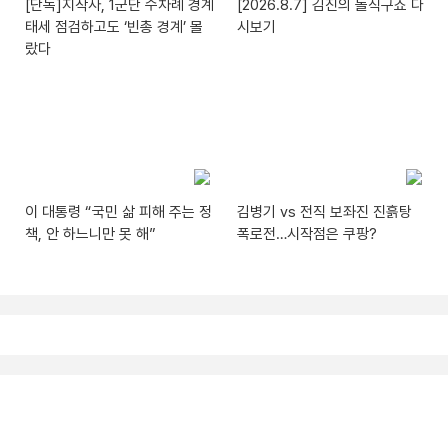
[단독]지작사, 1군단 수차례 경계
[2026.8.7] 김진의 돌직구쇼 다
태세 점검하고도 ‘빈총 경계’ 몰
시보기
랐다
이 대통령 “국민 삶 피해 주는 정
김병기 vs 전직 보좌진 진흙탕
책, 안 하느니만 못 해”
폭로전…시작점은 쿠팡?