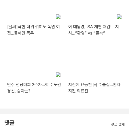
[날씨]극한 더위 꺾여도 폭염 여
이 대통령, ISA 개편 재검토 지
전…동해안 폭우
시…“환영” vs “졸속”
민주 전당대회 2주차…첫 수도권
지진에 요동친 日 수술실…환자
경선, 승자는?
지킨 의료진
댓글
댓글 0개