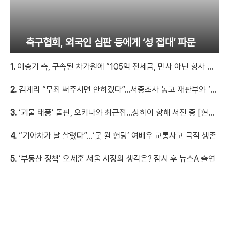
축구협회, 외국인 심판 등에게 ‘성 접대’ 파문
1.
이승기 측, 구속된 차가원에 “105억 전세금, 민사 아닌 형사 범죄…엄벌 원해” [자막뉴스]
2.
김계리 “무죄 써주시면 안하겠다”…서증조사 놓고 재판부와 ‘신경전’ [현장영상]
3.
‘괴물 태풍’ 돌핀, 오키나와 최근접…상하이 향해 서진 중 [현장영상]
4.
“기아차가 날 살렸다”…‘굿 윌 헌팅’ 여배우 교통사고 극적 생존
5.
‘부동산 정책’ 오세훈 서울 시장의 생각은? 잠시 후 뉴스A 출연