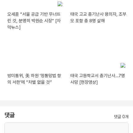
오세훈 “서울 공급 기반 무너뜨
태국 고교 총기난사 용의자, 조부
린 것, 분명히 박원순 시장” [자
모 포함 총 8명 살해
막뉴스]
방미통위, 美 하원 ‘정통망법 항
태국 고등학교서 총기난사…7명
의 서한’에 “차별 없을 것”
사망 [현장영상]
댓글
댓글 0개