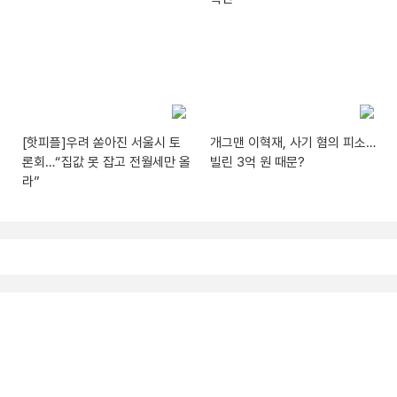
[핫피플]우려 쏟아진 서울시 토
개그맨 이혁재, 사기 혐의 피소…
론회…“집값 못 잡고 전월세만 올
빌린 3억 원 때문?
라”