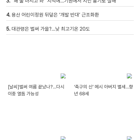
3.
“왜 술 마시고 와” 지적에…기원에서 지인 흉기로 살해
4.
용산 어린이정원 뒤덮은 ‘개발 반대’ 근조화환
5.
대관령은 벌써 가을?…낮 최고기온 20도
[날씨]벌써 여름 끝났나?…다시
‘축구의 신’ 메시 아버지 별세…향
이중 열돔 가능성
년 68세