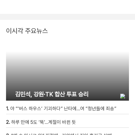
이시각 주요뉴스
김민석, 강원·TK 합산 투표 승리
1.
야 “‘버스 하우스’ 기괴하다” 난타에…여 “청년들에 죄송”
2.
하루 만에 5도 ‘뚝’…계절이 바뀐 듯