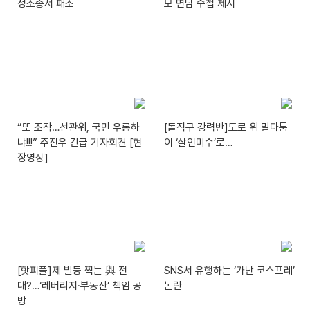
정소송서 패소
보 면담 수첩 제시
“또 조작…선관위, 국민 우롱하
[돌직구 강력반]도로 위 말다툼
냐!!!” 주진우 긴급 기자회견 [현
이 ‘살인미수’로…
장영상]
[핫피플]제 발등 찍는 與 전
SNS서 유행하는 ‘가난 코스프레’
대?…‘레버리지·부동산’ 책임 공
논란
방