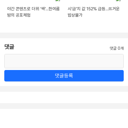
야간 콘텐츠로 더위 ‘싹’…한여름
시‘금’치 값 152% 급등…뜨거운
밤의 공포체험
밥상물가
댓글
댓글 0개
댓글등록