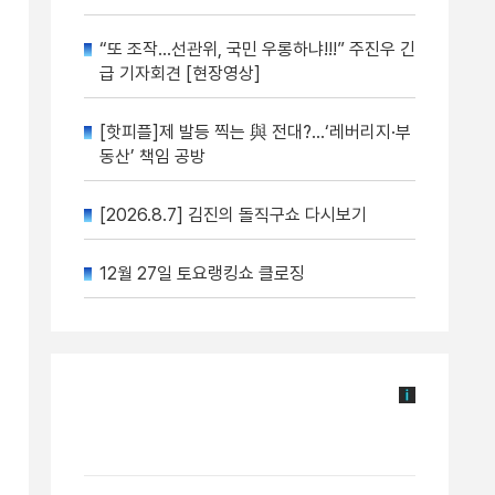
“또 조작…선관위, 국민 우롱하냐!!!” 주진우 긴
급 기자회견 [현장영상]
[핫피플]제 발등 찍는 與 전대?…‘레버리지·부
동산’ 책임 공방
[2026.8.7] 김진의 돌직구쇼 다시보기
12월 27일 토요랭킹쇼 클로징