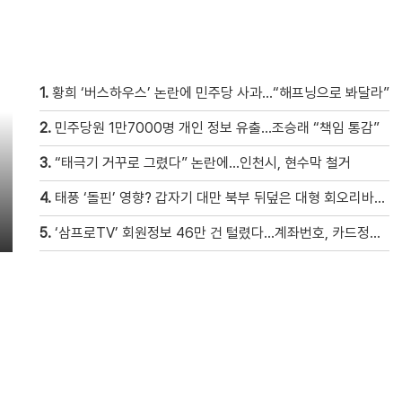
1.
황희 ‘버스하우스’ 논란에 민주당 사과…“해프닝으로 봐달라”
2.
민주당원 1만7000명 개인 정보 유출…조승래 “책임 통감”
3.
“태극기 거꾸로 그렸다” 논란에…인천시, 현수막 철거
4.
태풍 ‘돌핀’ 영향? 갑자기 대만 북부 뒤덮은 대형 회오리바람…먼지 다 빨아들여 [현장영상]
5.
‘삼프로TV’ 회원정보 46만 건 털렸다…계좌번호, 카드정보 등