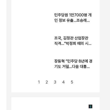
넘었다”
민주당원 1만7000명 개
인 정보 유출…조승래
“책임 통감”
조국, 김정관 산업장관
직격…“박정희 때의 시대
착오적 발상”
장동혁 “민주당 8년에 경
기도 거덜…다음 대통령
은 ‘빈껍데기’ 물려받을
것”
1
2
3
4
5