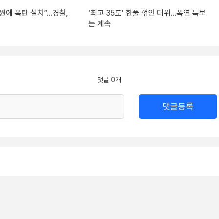
원에 폭탄 설치”…경찰,
‘최고 35도’ 한풀 꺾인 더위…폭염 특보
는 계속
댓글 0개
댓글등록