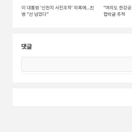
이 대통령 ‘신천지 사진조작’ 의혹에…친
“여의도 한강공
명 “선 넘었다”
협박글 추적
댓글