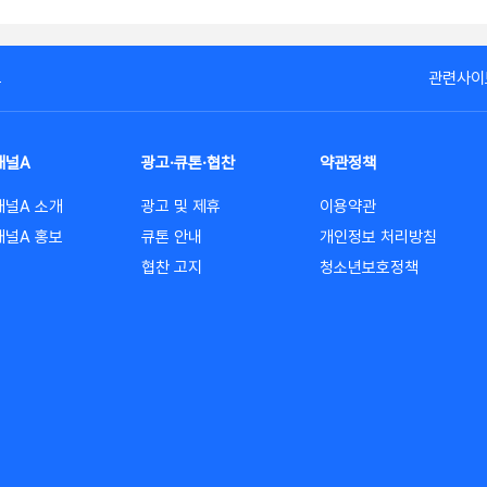
고
관련사이
채널A
광고·큐톤·협찬
약관정책
채널A 소개
광고 및 제휴
이용약관
채널A 홍보
큐톤 안내
개인정보 처리방침
협찬 고지
청소년보호정책