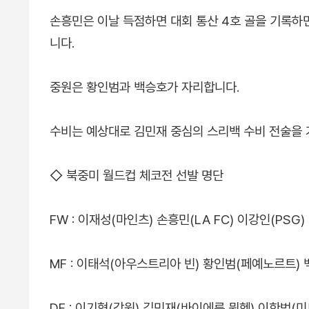
손흥민은 이날 득점하면 대회 통산 4호 골을 기록하
니다.
중원은 황인범과 백승호가 자리합니다.
수비는 예상대로 김민재 중심의 스리백 수비 전술을 
◇ 북중미 월드컵 체코전 선발 명단
FW : 이재성(마인츠) 손흥민(LA FC) 이강인(PSG)
MF : 이태석(아우스트리아 빈) 황인범(페예노르트)
DF : 이기혁(강원) 김민재(바이에른 뮌헨) 이한범(