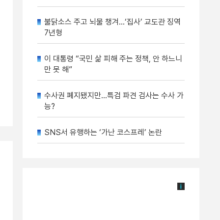
불닭소스 주고 뇌물 챙겨…‘집사’ 교도관 징역
7년형
이 대통령 “국민 삶 피해 주는 정책, 안 하느니
만 못 해”
수사권 폐지됐지만…특검 파견 검사는 수사 가
능?
SNS서 유행하는 ‘가난 코스프레’ 논란