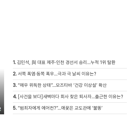
1.
김민석, 與 대표 제주·인천 경선서 승리…누적 1위 탈환
2.
서쪽 폭염·동쪽 폭우…극과 극 날씨 이유는?
3.
“매우 위독한 상태”…모즈타바 ‘건강 이상설’ 확산
4.
[사건을 보다]새벽마다 회사 찾은 퇴사자…출근한 이유는?
5.
“범죄자에게 에어컨?”…애꿎은 교도관에 ‘불똥’