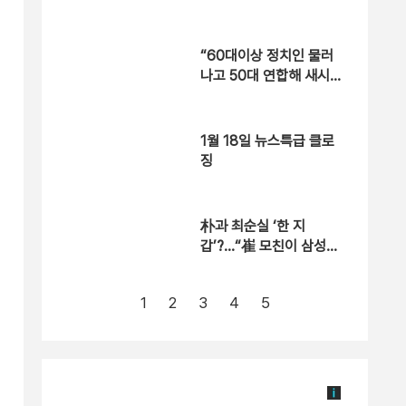
운’ 구상?
“60대이상 정치인 물러
나고 50대 연합해 새시
대 열어야”
1월 18일 뉴스특급 클로
징
朴과 최순실 ‘한 지
갑’?…“崔 모친이 삼성동
사저 계약”
1
2
3
4
5