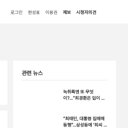
로그인
편성표
이용권
제보
시청자의견
관련 뉴스
녹취록엔 또 무엇
이?…“최경환은 입이 싸”
뒷담화
“최태민, 대통령 집매매
동행”…삼성동에 ‘최씨 타