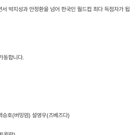
면서 박지성과 안정환을 넘어 한국인 월드컵 최다 득점자가 됩
가동합니다.
 백승호(버밍엄) 설영우(즈베즈다)
미트윌란)