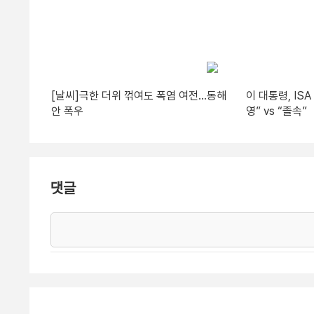
[날씨]극한 더위 꺾여도 폭염 여전…동해
이 대통령, IS
안 폭우
영” vs “졸속”
댓글