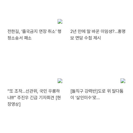
전한길, ‘출국금지 연장 취소’ 행
2년 만에 말 바꾼 이임생?…홍명
정소송서 패소
보 면담 수첩 제시
“또 조작…선관위, 국민 우롱하
[돌직구 강력반]도로 위 말다툼
냐!!!” 주진우 긴급 기자회견 [현
이 ‘살인미수’로…
장영상]