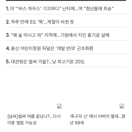
1.
야 “‘버스 하우스’ 기괴하다” 난타에…여 “청년들에 죄송”
2.
하루 만에 5도 ‘뚝’…계절이 바뀐 듯
3.
“왜 술 마시고 와” 지적에…기원에서 지인 흉기로 살해
4.
용산 어린이정원 뒤덮은 ‘개발 반대’ 근조화환
5.
대관령은 벌써 가을?…낮 최고기온 20도
[날씨]벌써 여름 끝났나?…다시
‘축구의 신’ 메시 아버지 별세…향
이중 열돔 가능성
년 68세