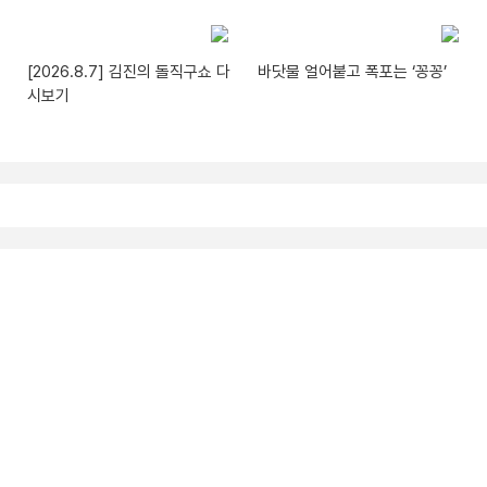
[2026.8.7] 김진의 돌직구쇼 다
바닷물 얼어붙고 폭포는 ‘꽁꽁’
시보기