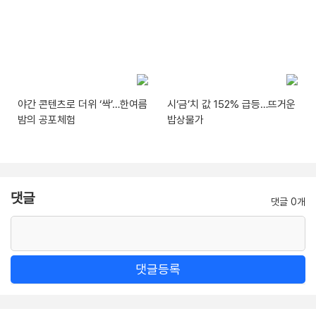
야간 콘텐츠로 더위 ‘싹’…한여름
시‘금’치 값 152% 급등…뜨거운
밤의 공포체험
밥상물가
댓글
댓글 0개
댓글등록