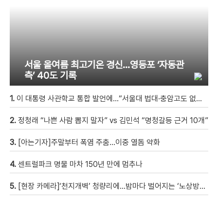
서울 올여름 최고기온 경신…영등포 ‘자동관
측’ 40도 기록
1.
이 대통령 사관학교 통합 발언에…“서울대 법대·충암고도 없애나”
2.
정청래 “나쁜 사람 뽑지 말자” vs 김민석 “명청갈등 근거 10개”
3.
[아는기자]주말부터 폭염 주춤…이중 열돔 약화
4.
센트럴파크 명물 마차 150년 만에 멈추나
5.
[현장 카메라]‘천지개벽’ 청량리에…밤마다 벌어지는 ‘노상방뇨 전쟁’