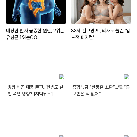
방향 바꾼 태풍 돌핀…한반도 살
종합특검 “한동훈 소환”…韓 “통
인 폭염 영향? [자막뉴스]
보받은 적 없어”