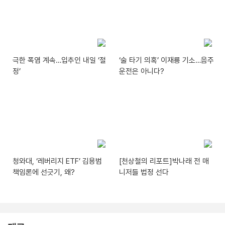
극한 폭염 계속…입추인 내일 ‘절
‘술 타기 의혹’ 이재룡 기소…음주
정’
운전은 아니다?
청와대, ‘레버리지 ETF’ 김용범
[천상철의 리포트]박나래 전 매
책임론에 선긋기, 왜?
니저들 법정 선다