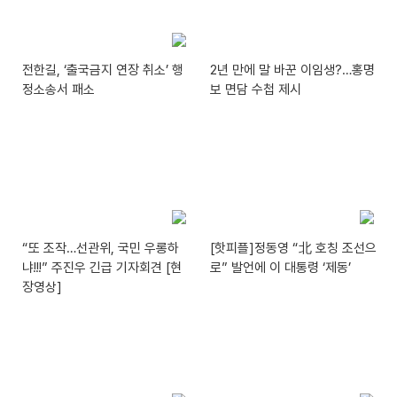
전한길, ‘출국금지 연장 취소’ 행
2년 만에 말 바꾼 이임생?…홍명
정소송서 패소
보 면담 수첩 제시
“또 조작…선관위, 국민 우롱하
[핫피플]정동영 “北 호칭 조선으
냐!!!” 주진우 긴급 기자회견 [현
로” 발언에 이 대통령 ‘제동’
장영상]