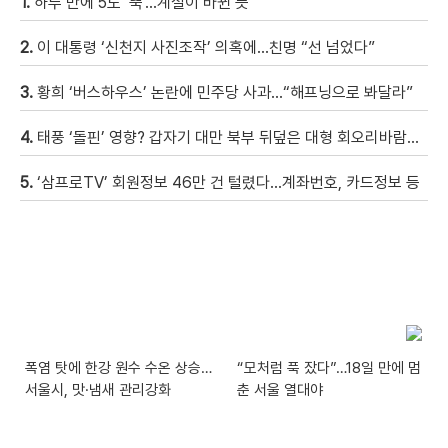
1.
하루 만에 5도 ‘뚝’…계절이 바뀐 듯
2.
이 대통령 ‘신천지 사진조작’ 의혹에…친명 “선 넘었다”
3.
황희 ‘버스하우스’ 논란에 민주당 사과…“해프닝으로 봐달라”
4.
태풍 ‘돌핀’ 영향? 갑자기 대만 북부 뒤덮은 대형 회오리바람…먼지 다 빨아들여 [현장영상]
5.
‘삼프로TV’ 회원정보 46만 건 털렸다…계좌번호, 카드정보 등
폭염 탓에 한강 원수 수온 상승…
“모처럼 푹 잤다”…18일 만에 멈
서울시, 맛·냄새 관리강화
춘 서울 열대야