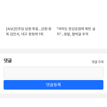
[속보]민주당 당원 투표…강원·경
“여의도 한강공원에 폭탄 설
북 김민석, 대구 정청래 1위
치”…경찰, 협박글 추적
댓글
댓글 0개
댓글등록