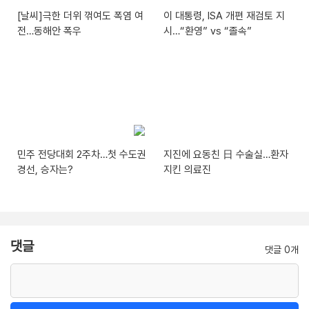
[날씨]극한 더위 꺾여도 폭염 여
이 대통령, ISA 개편 재검토 지
전…동해안 폭우
시…“환영” vs “졸속”
민주 전당대회 2주차…첫 수도권
지진에 요동친 日 수술실…환자
경선, 승자는?
지킨 의료진
댓글
댓글 0개