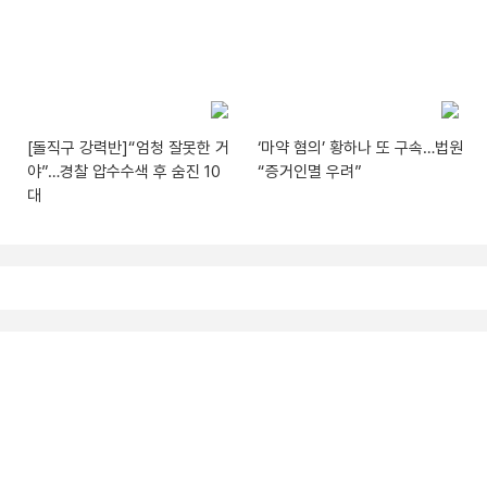
[돌직구 강력반]“엄청 잘못한 거
‘마약 혐의’ 황하나 또 구속…법원
야”…경찰 압수수색 후 숨진 10
“증거인멸 우려”
대