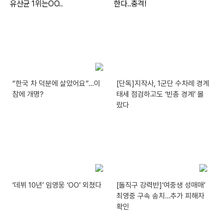
“한국 차 덕분에 살았어요”…이
[단독]지작사, 1군단 수차례 경계
참에 개명?
태세 점검하고도 ‘빈총 경계’ 몰
랐다
‘데뷔 10년’ 임영웅 ‘OO’ 외쳤다
[돌직구 강력반]‘여중생 성매매’
최영중 구속 송치…추가 피해자
확인