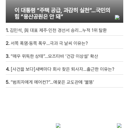
이 대통령 “주택 공급, 과감히 실천”…국민의
힘 “용산공원은 안 돼”
1.
김민석, 與 대표 제주·인천 경선서 승리…누적 1위 탈환
2.
서쪽 폭염·동쪽 폭우…극과 극 날씨 이유는?
3.
“매우 위독한 상태”…모즈타바 ‘건강 이상설’ 확산
4.
[사건을 보다]새벽마다 회사 찾은 퇴사자…출근한 이유는?
5.
“범죄자에게 에어컨?”…애꿎은 교도관에 ‘불똥’