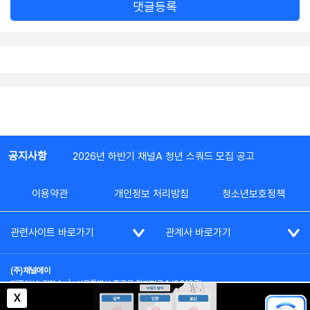
댓글등록
공지사항
2026년 하반기 채널A 청년 스쿼드 모집 공고
이용약관
개인정보 처리방침
청소년보호정책
관련사이트 바로가기
관계사 바로가기
(주)채널에이
대표이사: 김차수
|
서울특별시 종로구 청계천로 1 (03187)
부가통신사업신고: 022357호
|
사업자등록번호: 101-86-62787
X
대표전화: (02)2020-3114
|
시청자상담실: (02)2020-3100