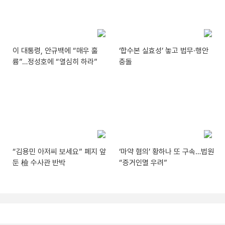
이 대통령, 안규백에 “매우 훌
‘합수본 실효성’ 놓고 법무·행안
륭”…정성호에 “열심히 하라”
충돌
“김용민 아저씨 보세요” 폐지 앞
‘마약 혐의’ 황하나 또 구속…법원
둔 檢 수사관 반박
“증거인멸 우려”