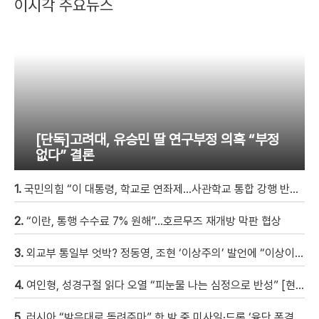
이시각 주요뉴스
[단독]고려대, 유승민 딸 연구부정 의혹 “부정
없다” 결론
1.
국민의힘 “이 대통령, 학교로 연좌제…사관학교 통합 강행 반드시 막을 것”
2.
“이란, 통행 수수료 7% 원해”…호르무즈 재개방 막판 협상
3.
외교부 통일부 엇박? 정동영, 조현 ‘이상주의’ 발언에 “이상이 있어야 현실 바꿔” 반박
4.
여인형, 성경구절 읽다 오열 “피눈물 나는 심정으로 반성” [현장영상]
5.
러시아 “받은대로 돌려주마” 한 밤 중 미사일·드론 ‘융단 폭격’에 우크라이나서 17명 사망 [현장영상]