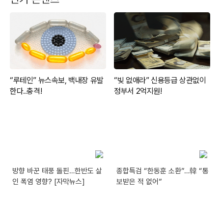
방향 바꾼 태풍 돌핀…한반도 살
종합특검 “한동훈 소환”…韓 “통
인 폭염 영향? [자막뉴스]
보받은 적 없어”