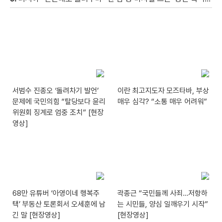
서범수 진종오 ‘돌려차기 발언’
이란 최고지도자 모즈타바, 부상
문제에 국민의힘 “탈당보다 윤리
매우 심각? “소통 매우 어려워”
위원회 징계로 엄중 조치” [현장
영상]
68만 유튜버 ‘아영이네 행복주
곽종근 “국민들께 사죄…저항하
택’ 부동산 토론회서 오세훈에 남
는 시민들, 양심 일깨우기 시작”
긴 말 [현장영상]
[현장영상]