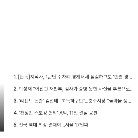
1.
[단독]지작사, 1군단 수차례 경계태세 점검하고도 ‘빈총 경계’ 몰랐다
2.
박성재 “이진관 재판부, 검사가 증명 못한 사실을 추론으로 메꿔” [현장영상]
3.
‘리센느 논란’ 김선태 “고독하구만”…충주시장 “돌아올 생각은?”
4.
‘황정민 스토킹 혐의’ A씨, 11일 결심 공판
5.
전국 역대 최장 열대야…서울 17일째