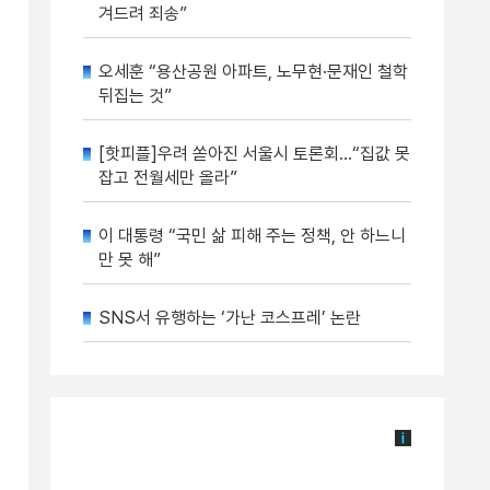
겨드려 죄송”
오세훈 “용산공원 아파트, 노무현·문재인 철학
뒤집는 것”
[핫피플]우려 쏟아진 서울시 토론회…“집값 못
잡고 전월세만 올라”
이 대통령 “국민 삶 피해 주는 정책, 안 하느니
만 못 해”
SNS서 유행하는 ‘가난 코스프레’ 논란