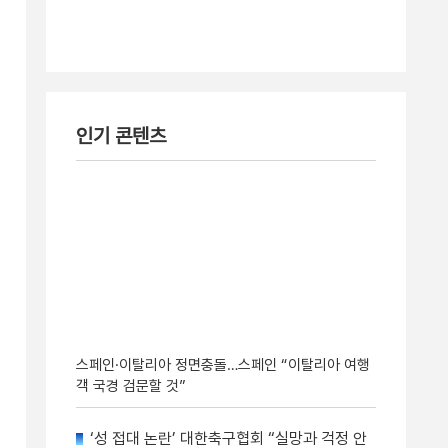
인기 콘텐츠
스페인·이탈리아 정면충돌…스페인 “이탈리아 여행
객 국경 검문할 것”
‘성 접대 논란’ 대한축구협회 “실망과 걱정 안