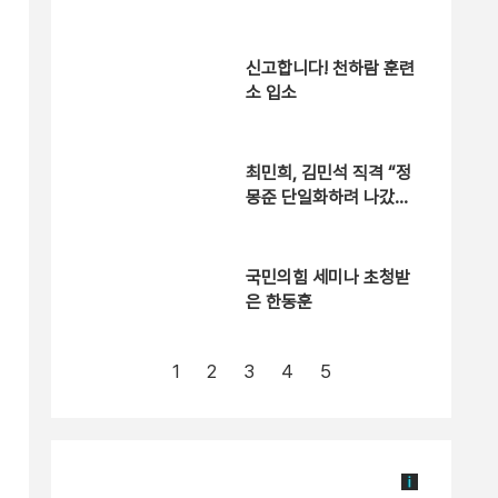
신고합니다! 천하람 훈련
소 입소
최민희, 김민석 직격 “정
몽준 단일화하려 나갔다
실패한 것 아닙니까” [현
장영상]
국민의힘 세미나 초청받
은 한동훈
1
2
3
4
5