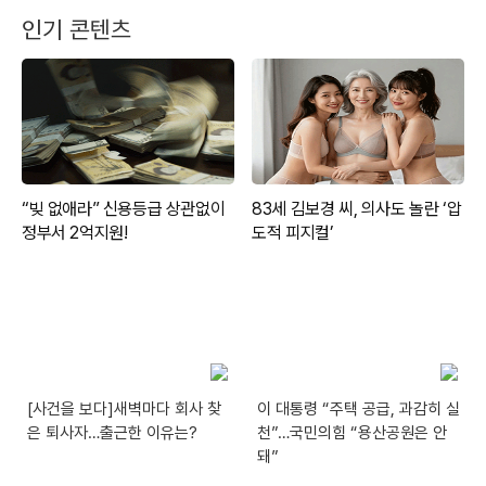
인기 콘텐츠
[사건을 보다]새벽마다 회사 찾
이 대통령 “주택 공급, 과감히 실
은 퇴사자…출근한 이유는?
천”…국민의힘 “용산공원은 안
돼”