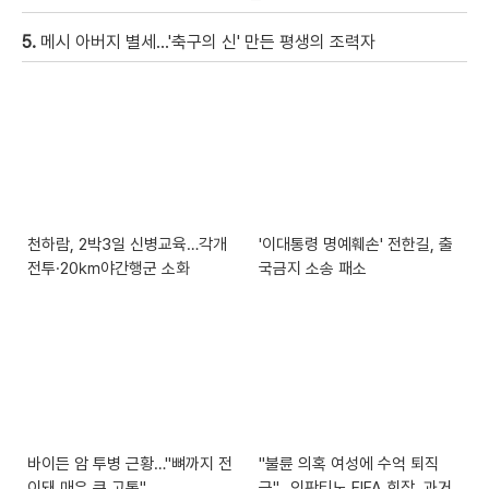
5.
메시 아버지 별세…'축구의 신' 만든 평생의 조력자
천하람, 2박3일 신병교육…각개
'이대통령 명예훼손' 전한길, 출
전투·20㎞야간행군 소화
국금지 소송 패소
바이든 암 투병 근황…"뼈까지 전
"불륜 의혹 여성에 수억 퇴직
이돼 매우 큰 고통"
금"…인판티노 FIFA 회장, 과거