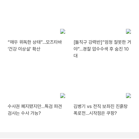
“매우 위독한 상태”…모즈타바
[돌직구 강력반]“엄청 잘못한 거
‘건강 이상설’ 확산
야”…경찰 압수수색 후 숨진 10
대
수사권 폐지됐지만…특검 파견
김병기 vs 전직 보좌진 진흙탕
검사는 수사 가능?
폭로전…시작점은 쿠팡?