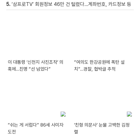
5.
‘삼프로TV’ 회원정보 46만 건 털렸다…계좌번호, 카드정보 등
이 대통령 ‘신천지 사진조작’ 의
“여의도 한강공원에 폭탄 설
혹에…친명 “선 넘었다”
치”…경찰, 협박글 추적
“쉬는 게 서럽다” 86세 사미자
‘친형 의문사’ 눈물 고백한 김정
도전
렬