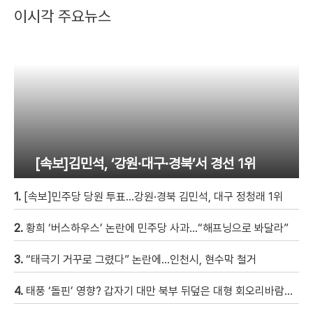
이시각 주요뉴스
[속보]김민석, ‘강원·대구·경북’서 경선 1위
1.
[속보]민주당 당원 투표…강원·경북 김민석, 대구 정청래 1위
2.
황희 ‘버스하우스’ 논란에 민주당 사과…“해프닝으로 봐달라”
3.
“태극기 거꾸로 그렸다” 논란에…인천시, 현수막 철거
4.
태풍 ‘돌핀’ 영향? 갑자기 대만 북부 뒤덮은 대형 회오리바람…먼지 다 빨아들여 [현장영상]