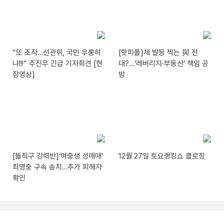
“또 조작…선관위, 국민 우롱하
[핫피플]제 발등 찍는 與 전
냐!!!” 주진우 긴급 기자회견 [현
대?…‘레버리지·부동산’ 책임 공
장영상]
방
[돌직구 강력반]‘여중생 성매매’
12월 27일 토요랭킹쇼 클로징
최영중 구속 송치…추가 피해자
확인