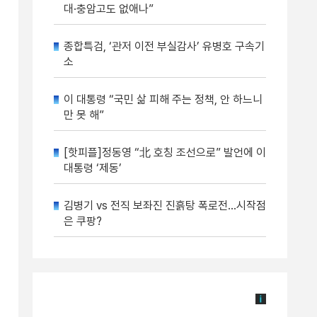
대·충암고도 없애나”
종합특검, ‘관저 이전 부실감사’ 유병호 구속기
소
이 대통령 “국민 삶 피해 주는 정책, 안 하느니
만 못 해”
[핫피플]정동영 “北 호칭 조선으로” 발언에 이
대통령 ‘제동’
김병기 vs 전직 보좌진 진흙탕 폭로전…시작점
은 쿠팡?