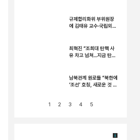
없을 것”
규제합리화위 부위원장
에 김태유 교수·국립외교
원장에는 김흥규 소장
최혁진 “조희대 탄핵 사
유 차고 넘쳐…지금 탄핵
안하면 직무유기” [현장
영상]
남북관계 원로들 “북한에
‘조선’ 호칭, 새로운 것 아
냐”
1
2
3
4
5