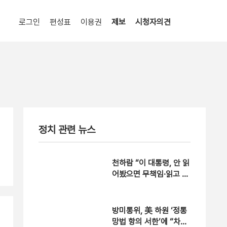
로그인
편성표
이용권
제보
시청자의견
정치 관련 뉴스
천하람 “이 대통령, 안 읽
어봤으면 무책임·읽고 모
른 척은 비겁” [현장영
상]
방미통위, 美 하원 ‘정통
망법 항의 서한’에 “차별