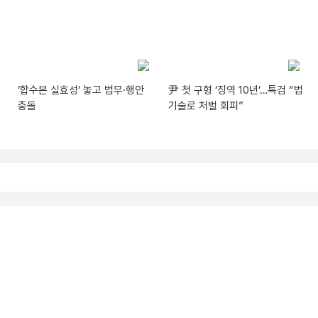
‘합수본 실효성’ 놓고 법무·행안
尹 첫 구형 ‘징역 10년’…특검 “법
충돌
기술로 처벌 회피”