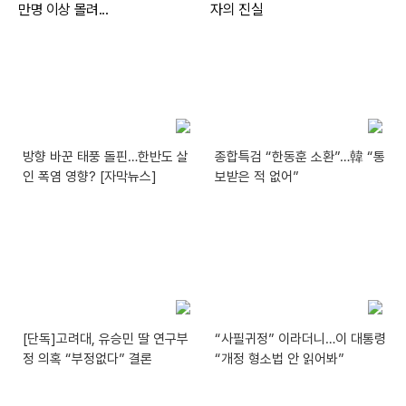
방향 바꾼 태풍 돌핀…한반도 살
종합특검 “한동훈 소환”…韓 “통
인 폭염 영향? [자막뉴스]
보받은 적 없어”
[단독]고려대, 유승민 딸 연구부
“사필귀정” 이라더니…이 대통령
정 의혹 “부정없다” 결론
“개정 형소법 안 읽어봐”