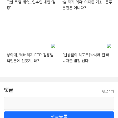
극한 폭염 계속…입추인 내일 ‘절
‘술 타기 의혹’ 이재룡 기소…음주
정’
운전은 아니다?
청와대, ‘레버리지 ETF’ 김용범
[천상철의 리포트]박나래 전 매
책임론에 선긋기, 왜?
니저들 법정 선다
댓글
댓글 1개
댓글등록