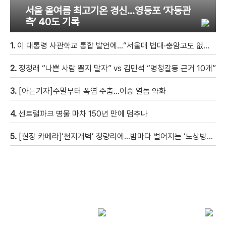
서울 올여름 최고기온 경신…영등포 ‘자동관
측’ 40도 기록
1.
이 대통령 사관학교 통합 발언에…“서울대 법대·충암고도 없애나”
2.
정청래 “나쁜 사람 뽑지 말자” vs 김민석 “명청갈등 근거 10개”
3.
[아는기자]주말부터 폭염 주춤…이중 열돔 약화
4.
센트럴파크 명물 마차 150년 만에 멈추나
5.
[현장 카메라]‘천지개벽’ 청량리에…밤마다 벌어지는 ‘노상방뇨 전쟁’