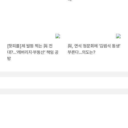
[핫피플]제 발등 찍는 與 전
與, 연석 청문회에 ‘김범석 동생’
대?…‘레버리지·부동산’ 책임 공
부른다…의도는?
방