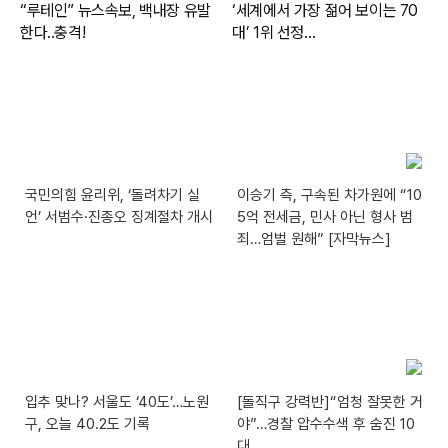
국민의힘 윤리위, ‘돌려차기 실
이승기 측, 구속된 차가원에 “10
언’ 서범수·진종오 징계절차 개시
5억 전세금, 민사 아닌 형사 범
죄…엄벌 원해” [자막뉴스]
입추 맞나? 서울도 ‘40도’…노원
[돌직구 강력반]“엄청 잘못한 거
구, 오늘 40.2도 기록
야”…경찰 압수수색 후 숨진 10
대