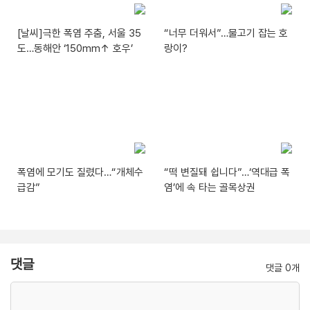
[날씨]극한 폭염 주춤, 서울 35
“너무 더워서”…물고기 잡는 호
도…동해안 ‘150mm↑ 호우’
랑이?
폭염에 모기도 질렸다…“개체수
“떡 변질돼 쉽니다”…‘역대급 폭
급감”
염’에 속 타는 골목상권
댓글
댓글 0개