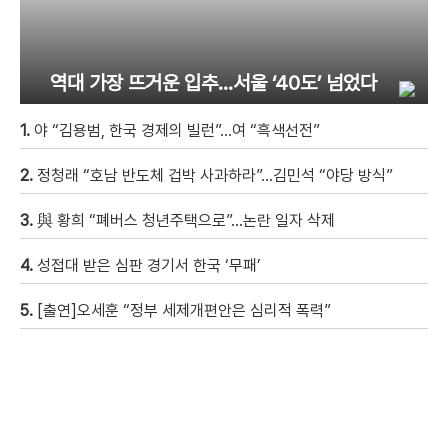
역대 가장 뜨거운 입추…서울 ‘40도’ 넘었다
1.
야 “김용범, 한국 경제의 빌런”…여 “흑색선전”
2.
정청래 “호남 반도체 겁박 사과하라”…김민석 “야당 방식”
3.
與 황희 “폐버스 청년주택으로”…논란 일자 삭제
4.
성접대 받은 심판 경기서 한국 ‘무패’
5.
[출연]오세훈 “정부 세제개편안은 심리적 폭력”