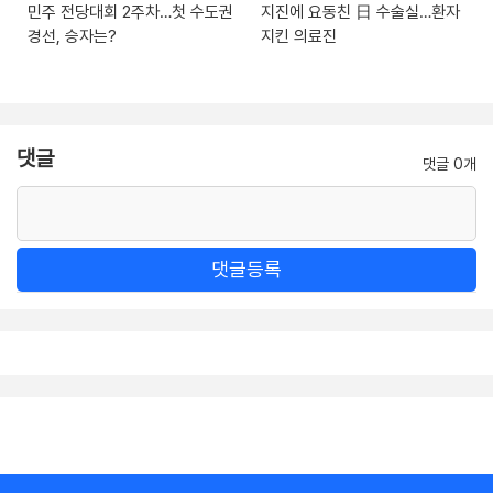
민주 전당대회 2주차…첫 수도권
지진에 요동친 日 수술실…환자
경선, 승자는?
지킨 의료진
댓글
댓글 0개
댓글등록