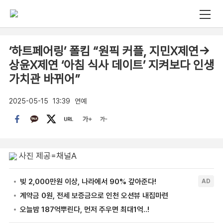
‘하트페어링’ 폴킴 “원픽 커플, 지민X제연→
상윤X제연 ‘아침 식사 데이트’ 지켜보다 인생
가치관 바뀌어”
2025-05-15
13:39
연예
사진 제공=채널A