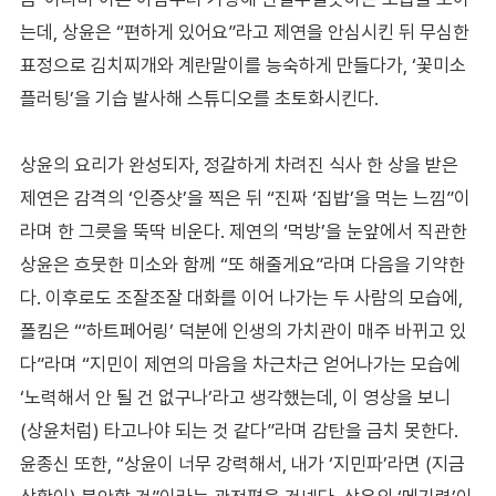
는데, 상윤은 “편하게 있어요”라고 제연을 안심시킨 뒤 무심한
표정으로 김치찌개와 계란말이를 능숙하게 만들다가, ‘꽃미소
플러팅’을 기습 발사해 스튜디오를 초토화시킨다.
상윤의 요리가 완성되자, 정갈하게 차려진 식사 한 상을 받은
제연은 감격의 ‘인증샷’을 찍은 뒤 “진짜 ‘집밥’을 먹는 느낌”이
라며 한 그릇을 뚝딱 비운다. 제연의 ‘먹방’을 눈앞에서 직관한
상윤은 흐뭇한 미소와 함께 “또 해줄게요”라며 다음을 기약한
다. 이후로도 조잘조잘 대화를 이어 나가는 두 사람의 모습에,
폴킴은 “‘하트페어링’ 덕분에 인생의 가치관이 매주 바뀌고 있
다”라며 “지민이 제연의 마음을 차근차근 얻어나가는 모습에
‘노력해서 안 될 건 없구나’라고 생각했는데, 이 영상을 보니
(상윤처럼) 타고나야 되는 것 같다”라며 감탄을 금치 못한다.
윤종신 또한, “상윤이 너무 강력해서, 내가 ‘지민파’라면 (지금