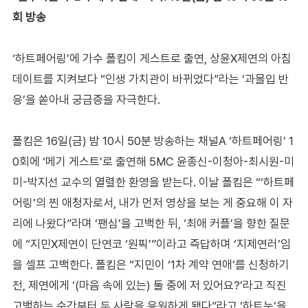
회 방송
‘하트페어링’에 가수 폴킴이 게스트로 출연, 상윤X제연의 아침
데이트를 지켜보다 “인생 가치관이 바뀌었다”라는 ‘과몰입 반
응’을 쏟아내 궁금증을 자극한다.
폴킴은 16일(금) 밤 10시 50분 방송하는 채널A ‘하트페어링’ 1
0회에 ‘메기 게스트’로 출연해 5MC 윤종신-이청아-최시원-미
미-박지선 교수의 열렬한 환영을 받는다. 이날 폴킴은 “‘하트페
어링’의 찐 애청자로서, 내가 먼저 영상을 보는 게 중요해 이 자
리에 나왔다”라며 ‘팬심’을 고백한 뒤, ‘최애 커플’을 향한 질문
에 “지민X제연이 단연코 ‘원픽’”이라고 즉답하며 ‘지제연러’임
을 셀프 고백한다. 폴킴은 “지민이 ‘1차 계약 연애’를 신청하기
전, 제연에게 ‘(마음 속에 있는) 둘 중에 저 있어요?’라고 직진
고백하는 순간부터 두 사람을 응원하게 됐다”라고 ‘하트눈’을