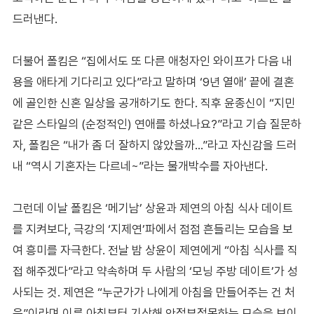
드러낸다.
더불어 폴킴은 “집에서도 또 다른 애청자인 와이프가 다음 내
용을 애타게 기다리고 있다”라고 말하며 ‘9년 열애’ 끝에 결혼
에 골인한 신혼 일상을 공개하기도 한다. 직후 윤종신이 “지민
같은 스타일의 (순정적인) 연애를 하셨나요?”라고 기습 질문하
자, 폴킴은 “내가 좀 더 잘하지 않았을까…”라고 자신감을 드러
내 “역시 기혼자는 다르네~”라는 물개박수를 자아낸다.
그런데 이날 폴킴은 ‘메기남’ 상윤과 제연의 아침 식사 데이트
를 지켜보다, 극강의 ‘지제연’파에서 점점 흔들리는 모습을 보
여 흥미를 자극한다. 전날 밤 상윤이 제연에게 “아침 식사를 직
접 해주겠다”라고 약속하며 두 사람의 ‘모닝 주방 데이트’가 성
사되는 것. 제연은 “누군가가 나에게 아침을 만들어주는 건 처
음”이라며 이른 아침부터 기상해 안절부절못하는 모습을 보이