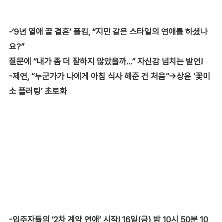
-‘9년 열애 끝 결혼’ 폴킴, “지민 같은 스타일의 연애를 하셨나
요?”
질문에 “내가 좀 더 잘하지 않았을까…” 자신감 넘치는 발언!
-제연, “누군가가 나에게 아침 식사 해준 건 처음”→상윤 ‘꽃미
소 플러팅’ 초토화
-입주자들의 ‘2차 계약 연애’ 시작! 16일(금) 밤 10시 50분 10