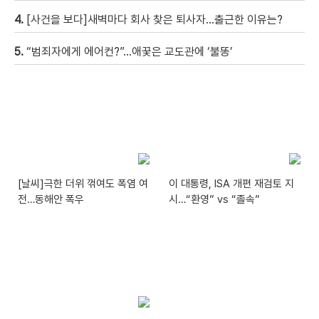
4.
[사건을 보다]새벽마다 회사 찾은 퇴사자…출근한 이유는?
5.
“범죄자에게 에어컨?”…애꿎은 교도관에 ‘불똥’
[날씨]극한 더위 꺾여도 폭염 여
이 대통령, ISA 개편 재검토 지
전…동해안 폭우
시…“환영” vs “졸속”