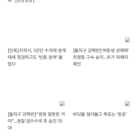
꿔” [현장영상]
[단독]지작사, 1군단 수차례 경계
[돌직구 강력반]‘여중생 성매매’
태세 점검하고도 ‘빈총 경계’ 몰
최영중 구속 송치…추가 피해자
랐다
확인
[돌직구 강력반]“엄청 잘못한 거
바닷물 얼어붙고 폭포는 ‘꽁꽁’
야”…경찰 압수수색 후 숨진 10
대