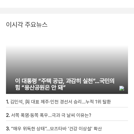
이시각 주요뉴스
이 대통령 “주택 공급, 과감히 실천”…국민의
힘 “용산공원은 안 돼”
1.
김민석, 與 대표 제주·인천 경선서 승리…누적 1위 탈환
2.
서쪽 폭염·동쪽 폭우…극과 극 날씨 이유는?
3.
“매우 위독한 상태”…모즈타바 ‘건강 이상설’ 확산