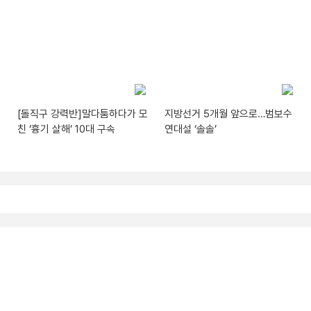
[돌직구 강력반]말다툼하다가 모
지방선거 5개월 앞으로…범보수
친 ‘흉기 살해’ 10대 구속
연대설 ‘솔솔’