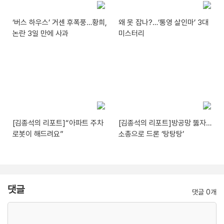
‘버스 하우스’ 거센 후폭풍…황희,
왜 못 잡나?…‘통영 살인마’ 3대
논란 3일 만에 사과
미스터리
[김종석의 리포트]“아파트 주차
[김종석의 리포트]방공망 뚫자…
로봇이 해드려요”
소총으로 드론 ‘탕탕탕’
댓글
댓글 0개