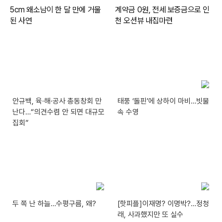
안규백, 육·해·공사 총동창회 만
태풍 ‘돌핀’에 상하이 마비…빗물
난다…“의견수렴 안 되면 대규모
속 수영
집회”
두 쪽 난 하늘…수평구름, 왜?
[핫피플]이재명? 이명박?…정청
래, 사과했지만 또 실수