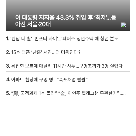
이 대통령 지지율 43.3% 취임 후 ‘최저’…돌
아선 서울·20대
1.
‘한남 더 휠’ ‘반포터 자이’…‘폐버스 청년주택’에 청년 분노
2.
15호 태풍 ‘찬홈’ 서진…더 더워진다?
3.
뒤집힌 보트에 매달려 11시간 사투…구명조끼가 3명 살렸다
4.
아파트 천장에 구멍 뻥…“폭포처럼 콸콸”
5.
“鄭, 국정과제 1호 몰라” “金, 이언주 텔레그램 무관한가”…與 주자 3인, 정면충돌