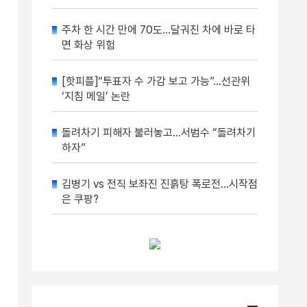
주차 한 시간 만에 70도…달궈진 차에 바로 타
면 화상 위험
[핫피플]“투표자 수 가감 보고 가능”…선관위
‘지침 메일’ 논란
돌려차기 피해자 불러놓고…서범수 “돌려차기
하자”
김병기 vs 전직 보좌진 진흙탕 폭로전…시작점
은 쿠팡?