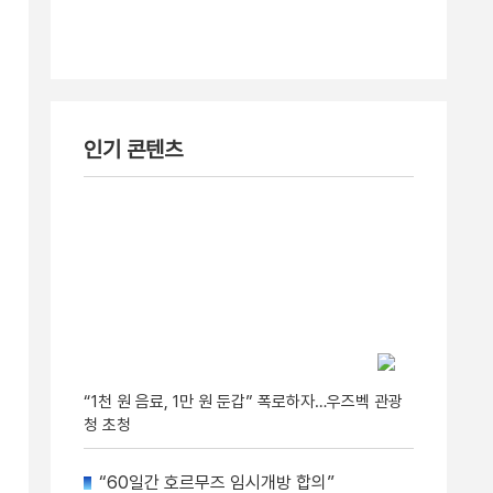
인기 콘텐츠
“1천 원 음료, 1만 원 둔갑” 폭로하자…우즈벡 관광
청 초청
“60일간 호르무즈 임시개방 합의”