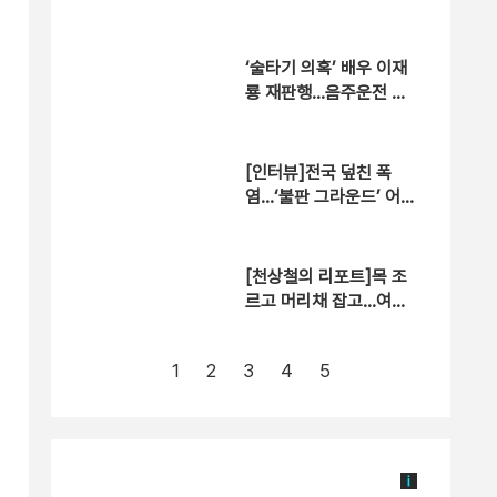
‘술타기 의혹’ 배우 이재
룡 재판행…음주운전 혐
의는 제외
[인터뷰]전국 덮친 폭
염…‘불판 그라운드’ 어느
정도?
[천상철의 리포트]목 조
르고 머리채 잡고…여성
택시기사 ‘날벼락’
1
2
3
4
5