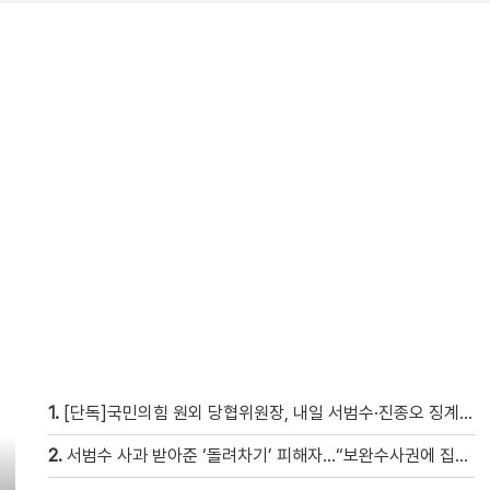
1.
[단독]국민의힘 원외 당협위원장, 내일 서범수·진종오 징계 요청 제소서 제출
2.
서범수 사과 받아준 ‘돌려차기’ 피해자…“보완수사권에 집중”