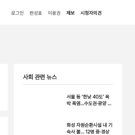
로그인
편성표
이용권
제보
시청자의견
사회 관련 뉴스
서울 등 ‘한낮 40도’ 육
박 폭염…수도권·광양 폭
염중대경보
화성 자원순환시설 내 기
숙사 불… 12명 중·경상