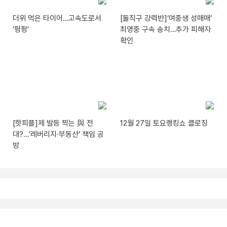
더위 먹은 타이어…고속도로서
[돌직구 강력반]‘여중생 성매매’
‘펑펑’
최영중 구속 송치…추가 피해자
확인
[핫피플]제 발등 찍는 與 전
12월 27일 토요랭킹쇼 클로징
대?…‘레버리지·부동산’ 책임 공
방