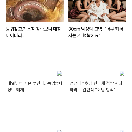
내일부터 기온 꺾인다…폭염중대
정청래 “호남 반도체 겁박 사과
경보 해제
하라”…김민석 “야당 방식”