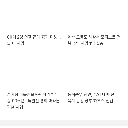
60대 2명 언쟁 끝에 흉기 다툼…
여수 오동도 해상서 모터보트 전
둘 다 사망
복…1명 사망·1명 실종
손기정 베를린올림픽 마라톤 우
농식품부 장관, 폭염 대비 전북
승 90주년…특별전·평화 마라톤
육계 농장·상추 하우스 점검
기념 사업