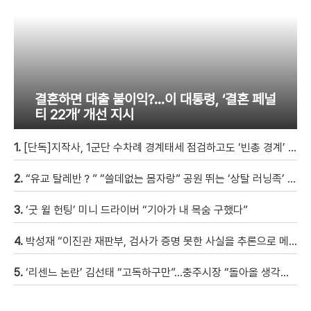
결혼하면 대출 불이익?…이 대통령, ‘결혼 페널
티 22개’ 개선 지시
1.
[단독]지작사, 1군단 수차례 경계태세 점검하고도 ‘빈총 경계’ 몰랐다
2.
“유교 탈레반？” “쓸데없는 몸자랑” 공원 뛰는 ‘상탈 러닝족’ 갑론을박 [자막뉴스]
3.
‘굿 윌 헌팅’ 미니 드라이버 “기아가 내 목숨 구했다”
4.
박성재 “이진관 재판부, 검사가 증명 못한 사실을 추론으로 메꿔” [현장영상]
5.
‘리센느 논란’ 김선태 “고독하구만”…충주시장 “돌아올 생각은?”