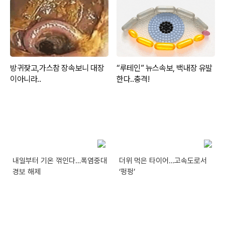
내일부터 기온 꺾인다…폭염중대
더위 먹은 타이어…고속도로서
경보 해제
‘펑펑’