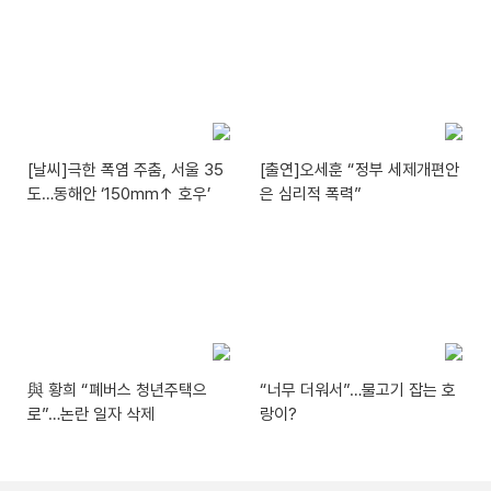
[날씨]극한 폭염 주춤, 서울 35
[출연]오세훈 “정부 세제개편안
도…동해안 ‘150mm↑ 호우’
은 심리적 폭력”
與 황희 “폐버스 청년주택으
“너무 더워서”…물고기 잡는 호
로”…논란 일자 삭제
랑이?