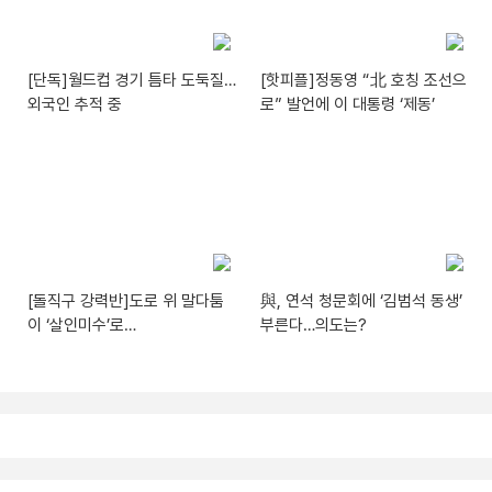
[단독]월드컵 경기 틈타 도둑질…
[핫피플]정동영 “北 호칭 조선으
외국인 추적 중
로” 발언에 이 대통령 ‘제동’
[돌직구 강력반]도로 위 말다툼
與, 연석 청문회에 ‘김범석 동생’
이 ‘살인미수’로…
부른다…의도는?