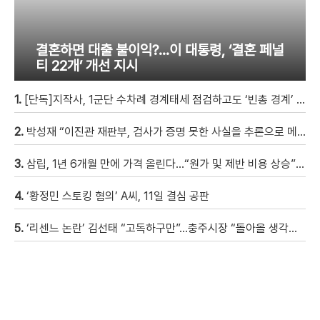
결혼하면 대출 불이익?…이 대통령, ‘결혼 페널
티 22개’ 개선 지시
1.
[단독]지작사, 1군단 수차례 경계태세 점검하고도 ‘빈총 경계’ 몰랐다
2.
박성재 “이진관 재판부, 검사가 증명 못한 사실을 추론으로 메꿔” [현장영상]
3.
삼립, 1년 6개월 만에 가격 올린다…“원가 및 제반 비용 상승” [자막뉴스]
4.
‘황정민 스토킹 혐의’ A씨, 11일 결심 공판
5.
‘리센느 논란’ 김선태 “고독하구만”…충주시장 “돌아올 생각은?”