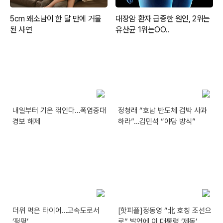
내일부터 기온 꺾인다…폭염중대
정청래 “호남 반도체 겁박 사과
경보 해제
하라”…김민석 “야당 방식”
더위 먹은 타이어…고속도로서
[핫피플]정동영 “北 호칭 조선으
‘펑펑’
로” 발언에 이 대통령 ‘제동’