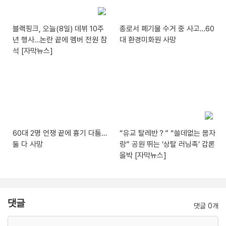
블랙핑크, 오늘(8일) 데뷔 10주
종로서 폐기물 수거 중 사고…60
년 행사…논란 끝에 멤버 전원 참
대 환경미화원 사망
석 [자막뉴스]
60대 2명 언쟁 끝에 흉기 다툼…
“유교 탈레반？” “쓸데없는 몸자
둘 다 사망
랑” 공원 뛰는 ‘상탈 러닝족’ 갑론
을박 [자막뉴스]
댓글
댓글 0개