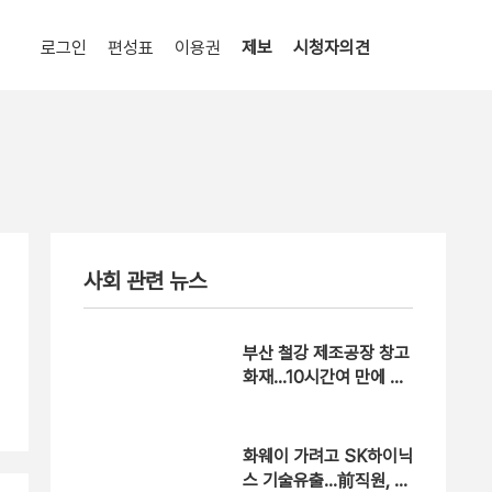
로그인
편성표
이용권
제보
시청자의견
사회 관련 뉴스
부산 철강 제조공장 창고
화재…10시간여 만에 완
진
화웨이 가려고 SK하이닉
스 기술유출…前직원, 징