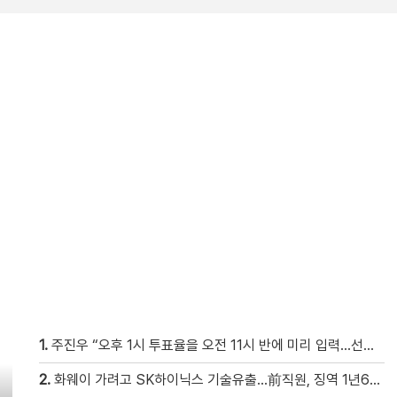
1.
주진우 “오후 1시 투표율을 오전 11시 반에 미리 입력…선관위 ‘타임머신 조작‘” [현장영상]
2.
화웨이 가려고 SK하이닉스 기술유출…前직원, 징역 1년6개월