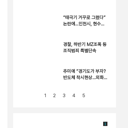
역 1년6개월
“태극기 거꾸로 그렸다”
논란에…인천시, 현수막
철거
경찰, 하반기 MZ조폭 등
조직범죄 특별단속
추미애 “경기도가 부자?
반도체 착시현상…외화
내빈”
1
2
3
4
5