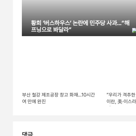
황희 ‘버스하우스’ 논란에 민주당 사과…“해
프닝으로 봐달라”
부산 철강 제조공장 창고 화재…10시간
“우리가 격추한
여 만에 완진
이란, 美·이스
어
댓글