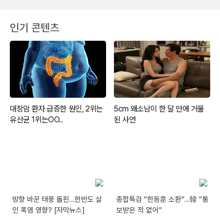
인기 콘텐츠
방향 바꾼 태풍 돌핀…한반도 살
종합특검 “한동훈 소환”…韓 “통
인 폭염 영향? [자막뉴스]
보받은 적 없어”