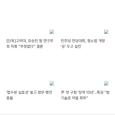
[단독]고려대, 유승민 딸 연구부
민주당 전당대회, 형소법 개정
정 의혹 “부정없다” 결론
‘공’ 두고 설전
‘합수본 실효성’ 놓고 법무·행안
尹 첫 구형 ‘징역 10년’…특검 “법
충돌
기술로 처벌 회피”