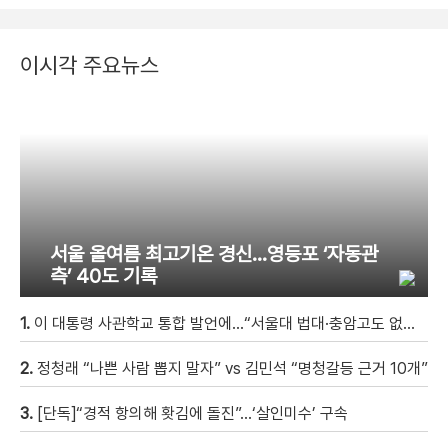
이시각 주요뉴스
서울 올여름 최고기온 경신…영등포 ‘자동관
측’ 40도 기록
1.
이 대통령 사관학교 통합 발언에…“서울대 법대·충암고도 없애나”
2.
정청래 “나쁜 사람 뽑지 말자” vs 김민석 “명청갈등 근거 10개”
3.
[단독]“경적 항의해 홧김에 돌진”…‘살인미수’ 구속