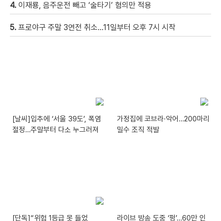
4.
이재룡, 음주운전 빼고 ‘술타기’ 혐의만 적용
5.
프로야구 주말 3연전 취소…11일부터 오후 7시 시작
[날씨]입추에 ‘서울 39도’, 폭염
가정집에 코브라·악어…200마리
절정…주말부터 다소 누그러져
밀수 조직 적발
[단독]“위험 1등급 못 들었
라이브 방송 도중 ‘펑’…60만 인