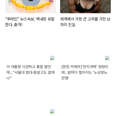
이 대통령 사관학교 통합 발언
[현장 카메라]‘천지개벽’ 청량리
에…“서울대 법대·충암고도 없애
에…밤마다 벌어지는 ‘노상방뇨
나”
전쟁’