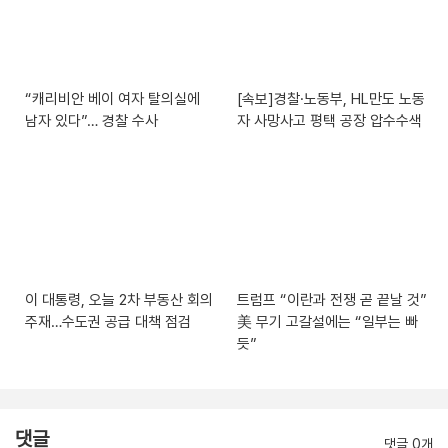
“캐리비안 베이 여자 탈의실에
[속보]경찰·노동부, HL만도 노동
남자 있다”… 경찰 수사
자 사망사고 평택 공장 압수수색
이 대통령, 오늘 2차 부동산 회의
트럼프 “이란과 전쟁 곧 끝날 것”
주재…수도권 공급 대책 점검
美 무기 고갈설에는 “일부는 빠
듯”
댓글
댓글 0개