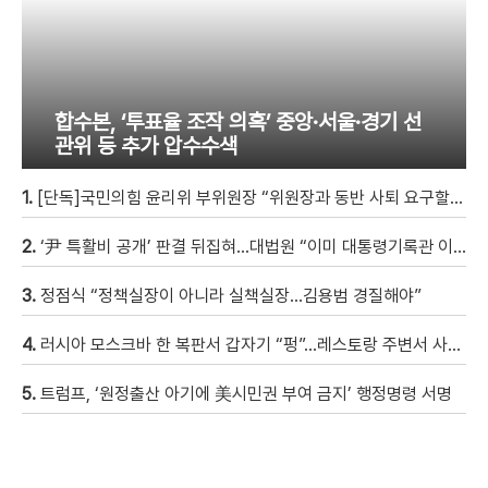
합수본, ‘투표율 조작 의혹’ 중앙·서울·경기 선
관위 등 추가 압수수색
1.
[단독]국민의힘 윤리위 부위원장 “위원장과 동반 사퇴 요구할 것”
2.
‘尹 특활비 공개’ 판결 뒤집혀…대법원 “이미 대통령기록관 이관”
3.
정점식 “정책실장이 아니라 실책실장…김용범 경질해야”
4.
러시아 모스크바 한 복판서 갑자기 “펑”…레스토랑 주변서 사제 폭탄 폭발해 20여 명 사상 [현장영상]
5.
트럼프, ‘원정출산 아기에 美시민권 부여 금지’ 행정명령 서명