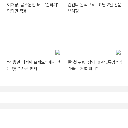
이재룡, 음주운전 빼고 ‘술타기’
김진의 돌직구쇼 – 8월 7일 신문
혐의만 적용
브리핑
“김용민 아저씨 보세요” 폐지 앞
尹 첫 구형 ‘징역 10년’…특검 “법
둔 檢 수사관 반박
기술로 처벌 회피”