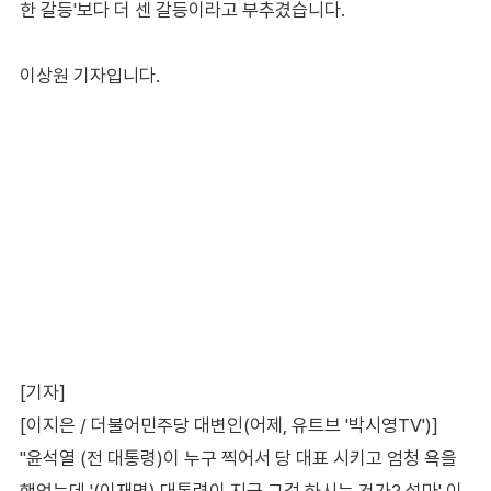
한 갈등'보다 더 센 갈등이라고 부추겼습니다.
이상원 기자입니다.
[기자]
[이지은 / 더불어민주당 대변인(어제, 유트브 '박시영TV')]
"윤석열 (전 대통령)이 누구 찍어서 당 대표 시키고 엄청 욕을
했었는데 '(이재명) 대통령이 지금 그걸 하시는 건가? 설마' 이