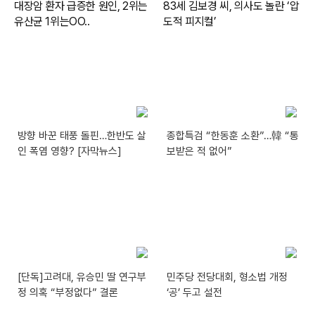
방향 바꾼 태풍 돌핀…한반도 살
종합특검 “한동훈 소환”…韓 “통
인 폭염 영향? [자막뉴스]
보받은 적 없어”
[단독]고려대, 유승민 딸 연구부
민주당 전당대회, 형소법 개정
정 의혹 “부정없다” 결론
‘공’ 두고 설전