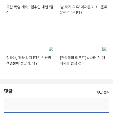
극한 폭염 계속…입추인 내일 ‘절
‘술 타기 의혹’ 이재룡 기소…음주
정’
운전은 아니다?
청와대, ‘레버리지 ETF’ 김용범
[천상철의 리포트]박나래 전 매
책임론에 선긋기, 왜?
니저들 법정 선다
댓글
댓글 0개