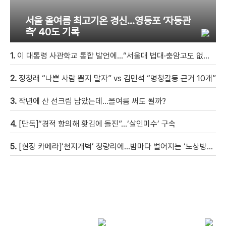
서울 올여름 최고기온 경신…영등포 ‘자동관
측’ 40도 기록
1.
이 대통령 사관학교 통합 발언에…“서울대 법대·충암고도 없애나”
2.
정청래 “나쁜 사람 뽑지 말자” vs 김민석 “명청갈등 근거 10개”
3.
작년에 산 선크림 남았는데…올여름 써도 될까?
4.
[단독]“경적 항의해 홧김에 돌진”…‘살인미수’ 구속
5.
[현장 카메라]‘천지개벽’ 청량리에…밤마다 벌어지는 ‘노상방뇨 전쟁’