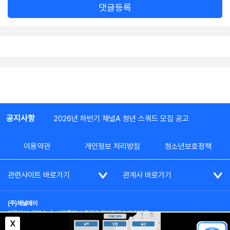
댓글등록
공지사항
2026년 하반기 채널A 청년 스쿼드 모집 공고
이용약관
개인정보 처리방침
청소년보호정책
관련사이트 바로가기
관계사 바로가기
(주)채널에이
대표이사: 김차수
|
서울특별시 종로구 청계천로 1 (03187)
부가통신사업신고: 022357호
|
사업자등록번호: 101-86-62787
X