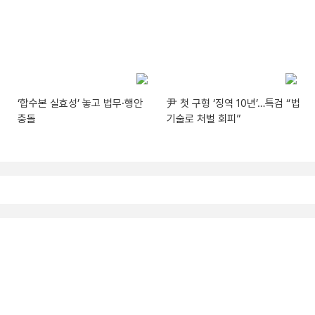
‘합수본 실효성’ 놓고 법무·행안
尹 첫 구형 ‘징역 10년’…특검 “법
충돌
기술로 처벌 회피”