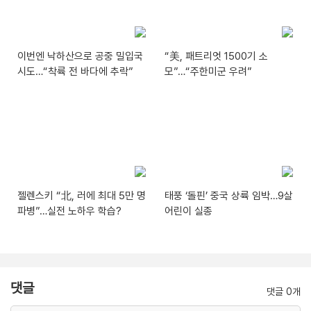
이번엔 낙하산으로 공중 밀입국
“美, 패트리엇 1500기 소
시도…“착륙 전 바다에 추락”
모”…“주한미군 우려”
젤렌스키 “北, 러에 최대 5만 명
태풍 ‘돌핀’ 중국 상륙 임박…9살
파병”…실전 노하우 학습?
어린이 실종
댓글
댓글 0개