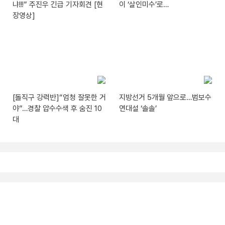
냐!!!” 주진우 긴급 기자회견 [현
이 ‘살인미수’로…
장영상]
[돌직구 강력반]“엄청 잘못한 거
지방선거 5개월 앞으로…범보수
야”…경찰 압수수색 후 숨진 10
연대설 ‘솔솔’
대