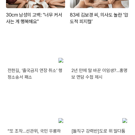
전한길, ‘출국금지 연장 취소’ 행
2년 만에 말 바꾼 이임생?…홍명
정소송서 패소
보 면담 수첩 제시
“또 조작…선관위, 국민 우롱하
[돌직구 강력반]도로 위 말다툼