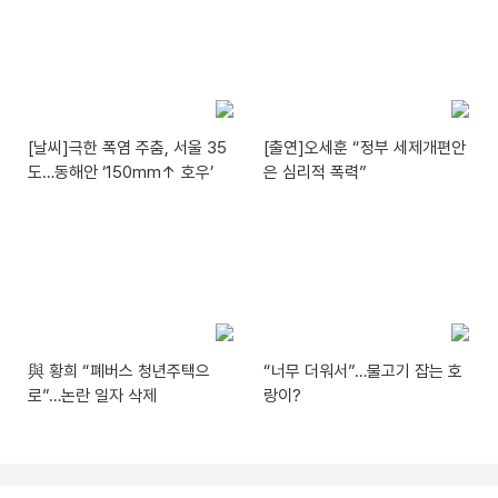
[날씨]극한 폭염 주춤, 서울 35
[출연]오세훈 “정부 세제개편안
도…동해안 ‘150mm↑ 호우’
은 심리적 폭력”
與 황희 “폐버스 청년주택으
“너무 더워서”…물고기 잡는 호
로”…논란 일자 삭제
랑이?