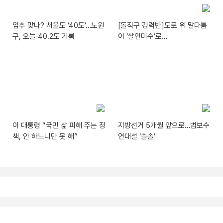
입추 맞나? 서울도 ‘40도’…노원
[돌직구 강력반]도로 위 말다툼
구, 오늘 40.2도 기록
이 ‘살인미수’로…
이 대통령 “국민 삶 피해 주는 정
지방선거 5개월 앞으로…범보수
책, 안 하느니만 못 해”
연대설 ‘솔솔’