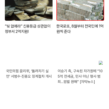
국민의힘 윤리위, ‘돌려차기 실
이승기 측, 구속된 차가원에 “10
언’ 서범수·진종오 징계절차 개시
5억 전세금, 민사 아닌 형사 범
죄…엄벌 원해” [자막뉴스]