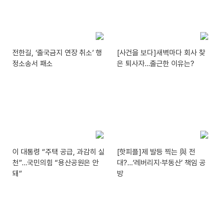
전한길, ‘출국금지 연장 취소’ 행
[사건을 보다]새벽마다 회사 찾
정소송서 패소
은 퇴사자…출근한 이유는?
이 대통령 “주택 공급, 과감히 실
[핫피플]제 발등 찍는 與 전
천”…국민의힘 “용산공원은 안
대?…‘레버리지·부동산’ 책임 공
돼”
방