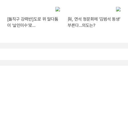
[돌직구 강력반]도로 위 말다툼
與, 연석 청문회에 ‘김범석 동생’
이 ‘살인미수’로…
부른다…의도는?