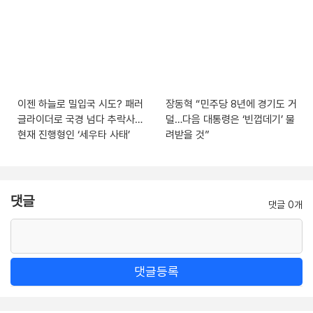
이젠 하늘로 밀입국 시도? 패러
장동혁 “민주당 8년에 경기도 거
글라이더로 국경 넘다 추락사…
덜…다음 대통령은 ‘빈껍데기’ 물
현재 진행형인 ‘세우타 사태’
려받을 것”
댓글
댓글 0개
댓글등록