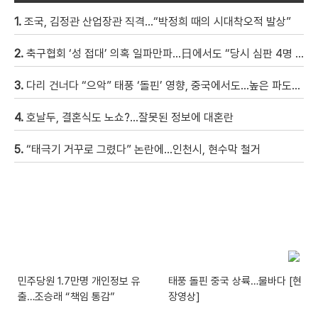
1.
조국, 김정관 산업장관 직격…“박정희 때의 시대착오적 발상”
2.
축구협회 ‘성 접대’ 의혹 일파만파…日에서도 “당시 심판 4명 조사 착수”
3.
다리 건너다 “으악” 태풍 ‘돌핀’ 영향, 중국에서도…높은 파도에 휩쓸려 9세 아이 실종 [현장영상]
4.
호날두, 결혼식도 노쇼?…잘못된 정보에 대혼란
5.
“태극기 거꾸로 그렸다” 논란에…인천시, 현수막 철거
민주당원 1.7만명 개인정보 유
태풍 돌핀 중국 상륙…물바다 [현
출…조승래 “책임 통감”
장영상]