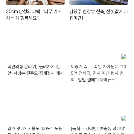
국민의힘 윤리위, ‘돌려차기 실
이승기 측, 구속된 차가원에 “10
언’ 서범수·진종오 징계절차 개시
5억 전세금, 민사 아닌 형사 범
죄…엄벌 원해” [자막뉴스]
입추 맞나? 서울도 ‘40도’…노원
[돌직구 강력반]‘여중생 성매매’