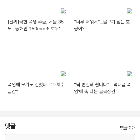
[날씨]극한 폭염 주춤, 서울 35
“너무 더워서”…물고기 잡는 호
도…동해안 ‘150mm↑ 호우’
랑이?
폭염에 모기도 질렸다…“개체수
“떡 변질돼 쉽니다”…‘역대급 폭
급감”
염’에 속 타는 골목상권
댓글
댓글 0개