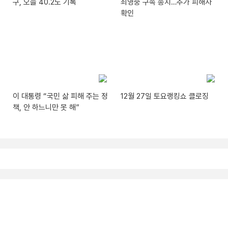
구, 오늘 40.2도 기록
최영중 구속 송치…추가 피해자
확인
이 대통령 “국민 삶 피해 주는 정
12월 27일 토요랭킹쇼 클로징
책, 안 하느니만 못 해”