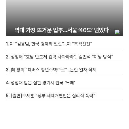
역대 가장 뜨거운 입추…서울 ‘40도’ 넘었다
1.
야 “김용범, 한국 경제의 빌런”…여 “흑색선전”
2.
정청래 “호남 반도체 겁박 사과하라”…김민석 “야당 방식”
3.
與 황희 “폐버스 청년주택으로”…논란 일자 삭제
4.
성접대 받은 심판 경기서 한국 ‘무패’
5.
[출연]오세훈 “정부 세제개편안은 심리적 폭력”