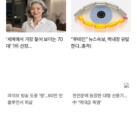
라이브 방송 도중 ‘펑’…60만 인
천안문에 등장한 대형 선풍기…
플루언서 피살
中 ‘역대급 폭염’