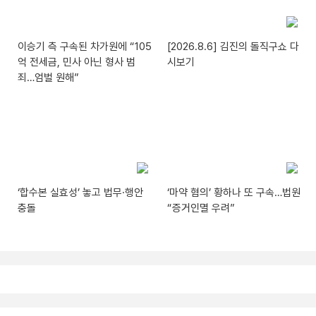
이승기 측 구속된 차가원에 “105
[2026.8.6] 김진의 돌직구쇼 다
억 전세금, 민사 아닌 형사 범
시보기
죄…엄벌 원해”
‘합수본 실효성’ 놓고 법무·행안
‘마약 혐의’ 황하나 또 구속…법원
충돌
“증거인멸 우려”