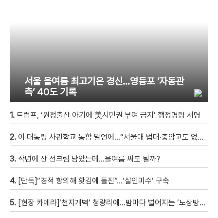
서울 올여름 최고기온 경신…영등포 ‘자동관
측’ 40도 기록
1.
트럼프, ‘원정출산 아기에 美시민권 부여 금지’ 행정명령 서명
2.
이 대통령 사관학교 통합 발언에…“서울대 법대·충암고도 없애나”
3.
작년에 산 선크림 남았는데…올여름 써도 될까?
4.
[단독]“경적 항의해 홧김에 돌진”…‘살인미수’ 구속
5.
[현장 카메라]‘천지개벽’ 청량리에…밤마다 벌어지는 ‘노상방뇨 전쟁’