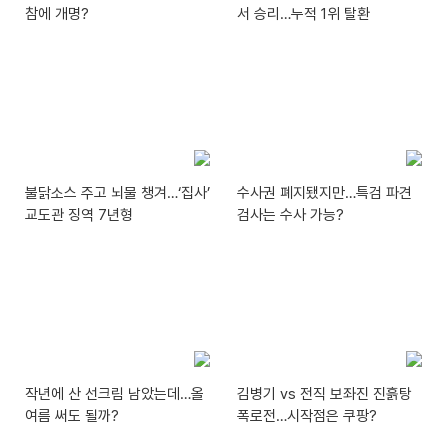
참에 개명?
서 승리…누적 1위 탈환
불닭소스 주고 뇌물 챙겨…‘집사’
수사권 폐지됐지만…특검 파견
교도관 징역 7년형
검사는 수사 가능?
작년에 산 선크림 남았는데…올
김병기 vs 전직 보좌진 진흙탕
여름 써도 될까?
폭로전…시작점은 쿠팡?