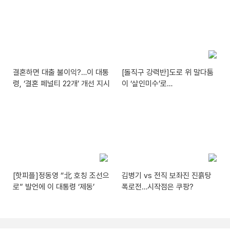
결혼하면 대출 불이익?…이 대통
[돌직구 강력반]도로 위 말다툼
령, ‘결혼 페널티 22개’ 개선 지시
이 ‘살인미수’로…
[핫피플]정동영 “北 호칭 조선으
김병기 vs 전직 보좌진 진흙탕
로” 발언에 이 대통령 ‘제동’
폭로전…시작점은 쿠팡?