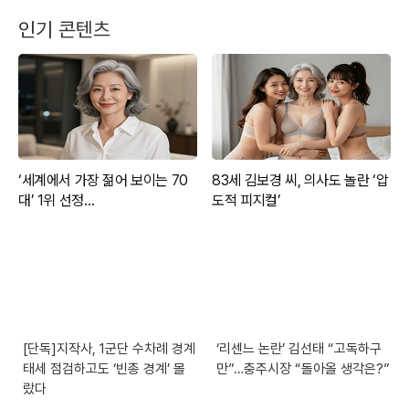
인기 콘텐츠
[단독]지작사, 1군단 수차례 경계
‘리센느 논란’ 김선태 “고독하구
태세 점검하고도 ‘빈총 경계’ 몰
만”…충주시장 “돌아올 생각은?”
랐다