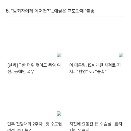
5.
“범죄자에게 에어컨?”…애꿎은 교도관에 ‘불똥’
[날씨]극한 더위 꺾여도 폭염 여
이 대통령, ISA 개편 재검토 지
전…동해안 폭우
시…“환영” vs “졸속”
민주 전당대회 2주차…첫 수도권
지진에 요동친 日 수술실…환자
경선, 승자는?
지킨 의료진