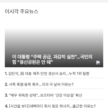
이시각 주요뉴스
이 대통령 “주택 공급, 과감히 실천”…국민의
힘 “용산공원은 안 돼”
1.
김민석, 與 대표 제주·인천 경선서 승리…누적 1위 탈환
2.
서쪽 폭염·동쪽 폭우…극과 극 날씨 이유는?
3.
“매우 위독한 상태”…모즈타바 ‘건강 이상설’ 확산
4.
[사건을 보다]새벽마다 회사 찾은 퇴사자…출근한 이유는?