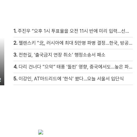
1.
주진우 “오후 1시 투표율을 오전 11시 반에 미리 입력…선관위 ‘타임머신 조작‘” [현장영상]
2.
젤렌스키 “北, 러시아에 최대 5만명 파병 결정…한국, 방공 지원해달라”
3.
전한길, ‘출국금지 연장 취소’ 행정소송서 패소
4.
다리 건너다 “으악” 태풍 ‘돌핀’ 영향, 중국에서도…높은 파도에 휩쓸려 9세 아이 실종 [현장영상]
5.
이강인, AT마드리드에 ‘한식’ 쐈다…오늘 서울서 입단식