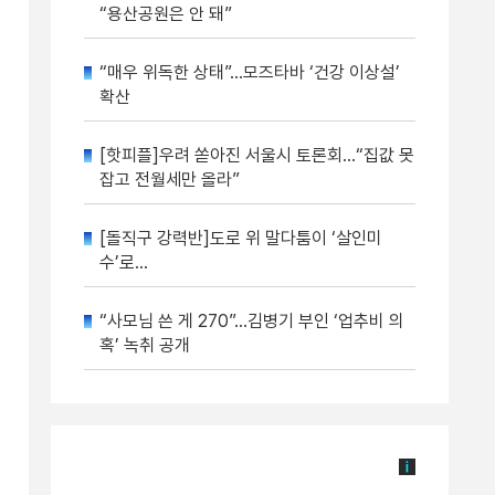
“용산공원은 안 돼”
“매우 위독한 상태”…모즈타바 ‘건강 이상설’
확산
[핫피플]우려 쏟아진 서울시 토론회…“집값 못
잡고 전월세만 올라”
[돌직구 강력반]도로 위 말다툼이 ‘살인미
수’로…
“사모님 쓴 게 270”…김병기 부인 ‘업추비 의
혹’ 녹취 공개