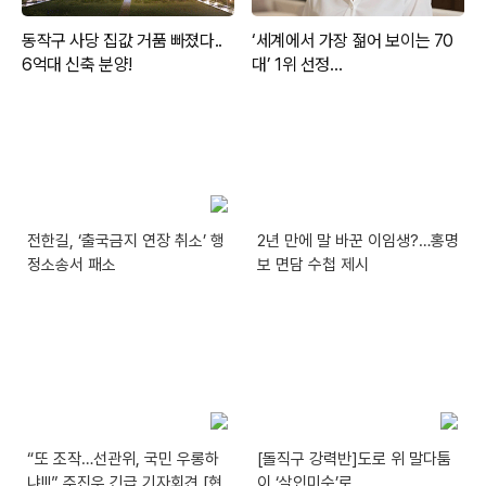
전한길, ‘출국금지 연장 취소’ 행
2년 만에 말 바꾼 이임생?…홍명
정소송서 패소
보 면담 수첩 제시
“또 조작…선관위, 국민 우롱하
[돌직구 강력반]도로 위 말다툼
냐!!!” 주진우 긴급 기자회견 [현
이 ‘살인미수’로…