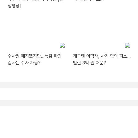
장영상]
수사권 폐지됐지만…특검 파견
개그맨 이혁재, 사기 혐의 피소…
검사는 수사 가능?
빌린 3억 원 때문?