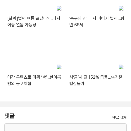
[날씨]벌써 여름 끝났나?…다시
‘축구의 신’ 메시 아버지 별세…향
이중 열돔 가능성
년 68세
야간 콘텐츠로 더위 ‘싹’…한여름
시‘금’치 값 152% 급등…뜨거운
밤의 공포체험
밥상물가
댓글
댓글 0개