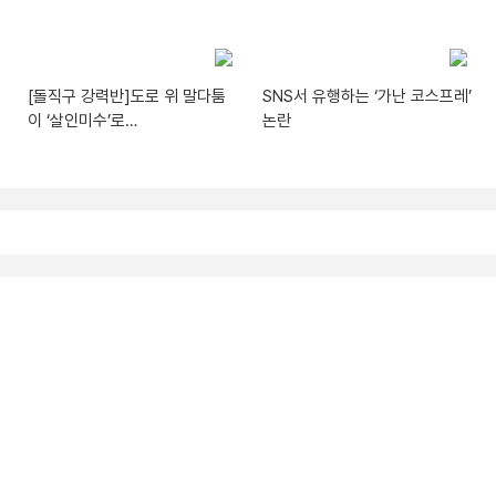
[돌직구 강력반]도로 위 말다툼
SNS서 유행하는 ‘가난 코스프레’
이 ‘살인미수’로…
논란