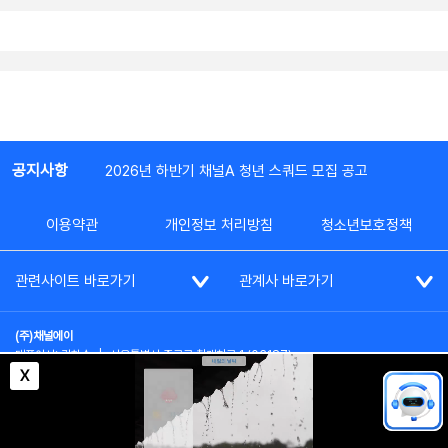
공지사항
2026년 하반기 채널A 청년 스쿼드 모집 공고
이용약관
개인정보 처리방침
청소년보호정책
관련사이트 바로가기
관계사 바로가기
(주)채널에이
대표이사: 김차수
|
서울특별시 종로구 청계천로 1 (03187)
부가통신사업신고: 022357호
|
사업자등록번호: 101-86-62787
X
대표전화: (02)2020-3114
|
시청자상담실: (02)2020-3100
통신판매업신고: 제2012-서울종로-0195호
COPYRIGHT(c) SINCE 2023,
CHANNEL A
ALL RIGHTS RESERVED.