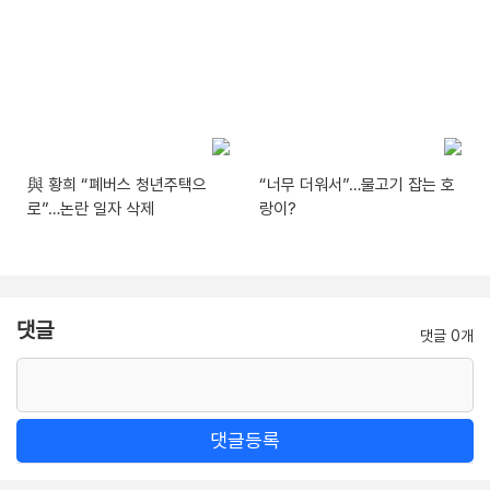
與 황희 “폐버스 청년주택으
“너무 더워서”…물고기 잡는 호
로”…논란 일자 삭제
랑이?
댓글
댓글 0개
댓글등록