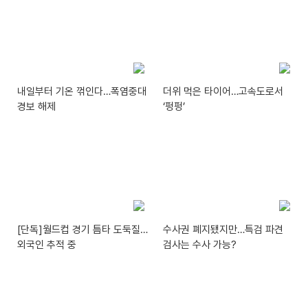
내일부터 기온 꺾인다…폭염중대
더위 먹은 타이어…고속도로서
경보 해제
‘펑펑’
[단독]월드컵 경기 틈타 도둑질…
수사권 폐지됐지만…특검 파견
외국인 추적 중
검사는 수사 가능?