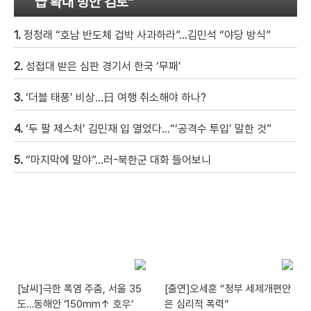
급 확대 방안 검토”
1.
정청래 “호남 반도체 겁박 사과하라”…김민석 “야당 방식”
2.
성접대 받은 심판 경기서 한국 ‘무패’
3.
‘더블 태풍’ 비상…日 여행 취소해야 하나?
4.
‘두 팔 제스처’ 김민재 입 열었다…“‘공격수 투입’ 말한 것”
5.
“마지막에 말야”…러-북한군 대화 들어보니
[날씨]극한 폭염 주춤, 서울 35
[출연]오세훈 “정부 세제개편안
도…동해안 ‘150mm↑ 호우’
은 심리적 폭력”