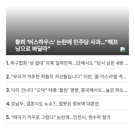
황희 ‘버스하우스’ 논란에 민주당 사과…“해프
닝으로 봐달라”
1.
축구협회 ‘성 접대’ 의혹 일파만파…日에서도 “당시 심판 4명 조사 착수”
2.
“우리가 격추한 적들의 자산들입니다” 이란, 美·이스라엘 격추 드론 전시회 열어
3.
다리 건너다 “으악” 태풍 ‘돌핀’ 영향, 중국에서도…높은 파도에 휩쓸려 9세 아이 실종 [현장영상]
4.
호날두, 결혼식도 노쇼?…잘못된 정보에 대혼란
5.
“태극기 거꾸로 그렸다” 논란에…인천시, 현수막 철거