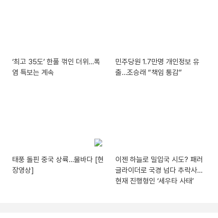
‘최고 35도’ 한풀 꺾인 더위…폭
민주당원 1.7만명 개인정보 유
염 특보는 계속
출…조승래 “책임 통감”
태풍 돌핀 중국 상륙…물바다 [현
이젠 하늘로 밀입국 시도? 패러
장영상]
글라이더로 국경 넘다 추락사…
현재 진행형인 ‘세우타 사태’