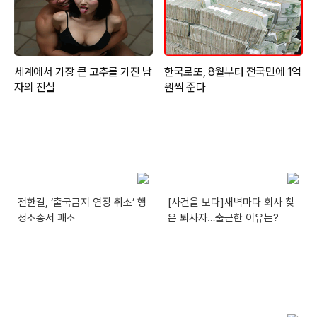
전한길, ‘출국금지 연장 취소’ 행
[사건을 보다]새벽마다 회사 찾
정소송서 패소
은 퇴사자…출근한 이유는?