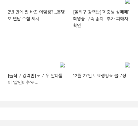
2년 만에 말 바꾼 이임생?…홍명
[돌직구 강력반]‘여중생 성매매’
보 면담 수첩 제시
최영중 구속 송치…추가 피해자
확인
[돌직구 강력반]도로 위 말다툼
12월 27일 토요랭킹쇼 클로징
이 ‘살인미수’로…