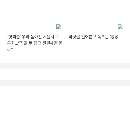
[핫피플]우려 쏟아진 서울시 토
바닷물 얼어붙고 폭포는 ‘꽁꽁’
론회…“집값 못 잡고 전월세만 올
라”