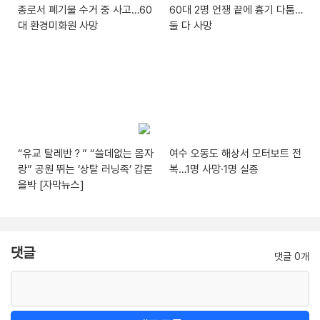
종로서 폐기물 수거 중 사고…60
60대 2명 언쟁 끝에 흉기 다툼…
대 환경미화원 사망
둘 다 사망
“유교 탈레반？” “쓸데없는 몸자
여수 오동도 해상서 모터보트 전
랑” 공원 뛰는 ‘상탈 러닝족’ 갑론
복…1명 사망·1명 실종
을박 [자막뉴스]
댓글
댓글 0개