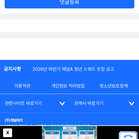
댓글등록
공지사항
2026년 하반기 채널A 청년 스쿼드 모집 공고
이용약관
개인정보 처리방침
청소년보호정책
관련사이트 바로가기
관계사 바로가기
(주)채널에이
대표이사: 김차수
|
서울특별시 종로구 청계천로 1 (03187)
부가통신사업신고: 022357호
|
사업자등록번호: 101-86-62787
X
대표전화: (02)2020-3114
|
시청자상담실: (02)2020-3100