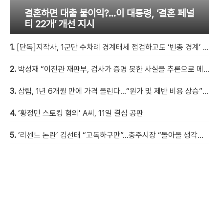
결혼하면 대출 불이익?…이 대통령, ‘결혼 페널
티 22개’ 개선 지시
1.
[단독]지작사, 1군단 수차례 경계태세 점검하고도 ‘빈총 경계’ 몰랐다
2.
박성재 “이진관 재판부, 검사가 증명 못한 사실을 추론으로 메꿔” [현장영상]
3.
삼립, 1년 6개월 만에 가격 올린다…“원가 및 제반 비용 상승” [자막뉴스]
4.
‘황정민 스토킹 혐의’ A씨, 11일 결심 공판
5.
‘리센느 논란’ 김선태 “고독하구만”…충주시장 “돌아올 생각은?”