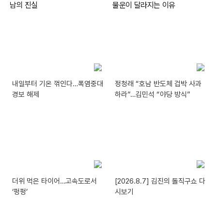
내일부터 기온 꺾인다…폭염중대
정청래 “호남 반도체 겁박 사과
경보 해제
하라”…김민석 “야당 방식”
더위 먹은 타이어…고속도로서
[2026.8.7] 김진의 돌직구쇼 다
‘펑펑’
시보기